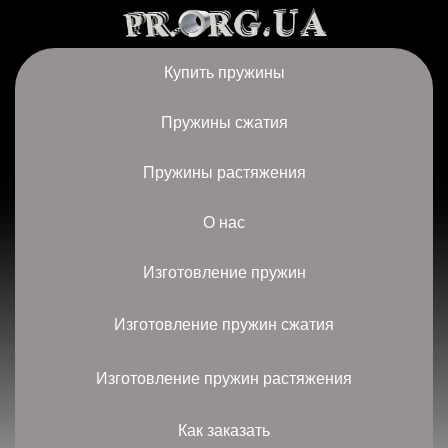
Купить пружины
Пружины сжатия
Пружины растяжения
О нас
Изготовление пружин
Изготовление пружин сжатия
Изготовление пружин растяжения
Как заказать