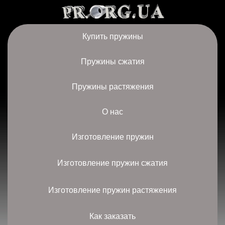
Купить пружины
Пружины сжатия
Пружины растяжения
О нас
Изготовление пружин
Изготовление пружин сжатия
Изготовление пружин растяжения
Как заказать