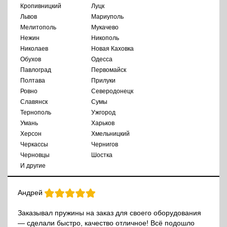
Кропивницкий
Луцк
Львов
Мариуполь
Мелитополь
Мукачево
Нежин
Никополь
Николаев
Новая Каховка
Обухов
Одесса
Павлоград
Первомайск
Полтава
Прилуки
Ровно
Северодонецк
Славянск
Сумы
Тернополь
Ужгород
Умань
Харьков
Херсон
Хмельницкий
Черкассы
Чернигов
Черновцы
Шостка
И другие
Андрей
Заказывал пружины на заказ для своего оборудования
— сделали быстро, качество отличное! Всё подошло