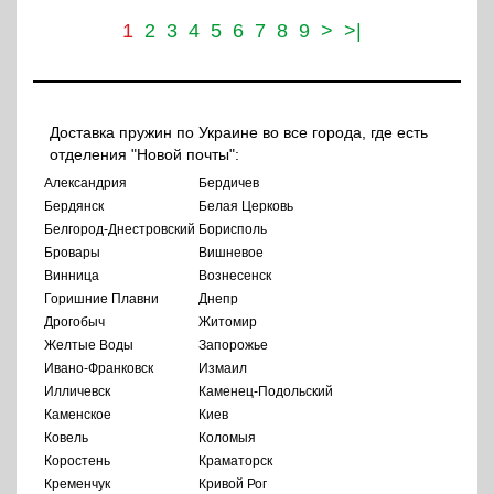
1
2
3
4
5
6
7
8
9
>
>|
Доставка пружин по Украине во все города, где есть
отделения "Новой почты":
Александрия
Бердичев
Бердянск
Белая Церковь
Белгород-Днестровский
Борисполь
Бровары
Вишневое
Винница
Вознесенск
Горишние Плавни
Днепр
Дрогобыч
Житомир
Желтые Воды
Запорожье
Ивано-Франковск
Измаил
Илличевск
Каменец-Подольский
Каменское
Киев
Ковель
Коломыя
Коростень
Краматорск
Кременчук
Кривой Рог