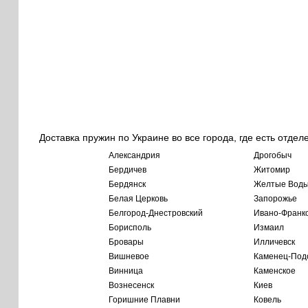
Доставка пружин по Украине во все города, где есть отдел
Александрия
Дрогобыч
Бердичев
Житомир
Бердянск
Желтые Вод
Белая Церковь
Запорожье
Белгород-Днестровский
Ивано-Франк
Борисполь
Измаил
Бровары
Илличевск
Вишневое
Каменец-Под
Винница
Каменское
Вознесенск
Киев
Горишние Плавни
Ковель