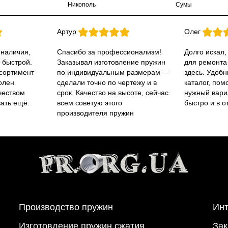
Никополь
Сумы
Артур
Олег
 наличия,
Спасибо за профессионализм!
Долго искал,
 быстрой.
Заказывал изготовление пружин
для ремонта
ссортимент
по индивидуальным размерам —
здесь. Удобн
олен
сделали точно по чертежу и в
каталог, пом
чеством
срок. Качество на высоте, сейчас
нужный вари
вать ещё.
всем советую этого
быстро и в о
производителя пружин
Производство пружин
Инт
Изготовление пружин сжатия
Зак