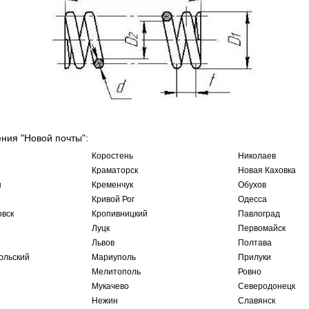
ения "Новой почты":
Коростень
Николаев
Краматорск
Новая Каховка
ы
Кременчук
Обухов
Кривой Рог
Одесса
овск
Кропивницкий
Павлоград
Луцк
Первомайск
Львов
Полтава
ольский
Мариуполь
Прилуки
Мелитополь
Ровно
Мукачево
Северодонецк
Нежин
Славянск