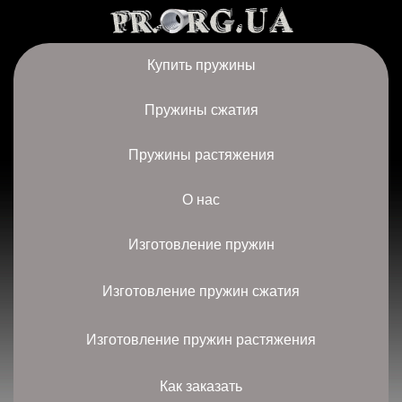
Купить пружины
Пружины сжатия
Пружины растяжения
О нас
Изготовление пружин
Изготовление пружин сжатия
Изготовление пружин растяжения
Как заказать