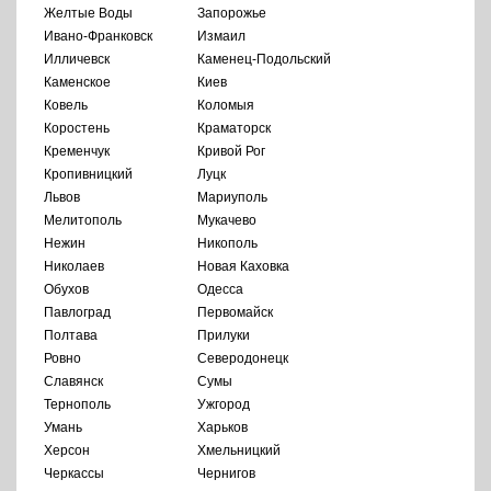
Желтые Воды
Запорожье
Ивано-Франковск
Измаил
Илличевск
Каменец-Подольский
Каменское
Киев
Ковель
Коломыя
Коростень
Краматорск
Кременчук
Кривой Рог
Кропивницкий
Луцк
Львов
Мариуполь
Мелитополь
Мукачево
Нежин
Никополь
Николаев
Новая Каховка
Обухов
Одесса
Павлоград
Первомайск
Полтава
Прилуки
Ровно
Северодонецк
Славянск
Сумы
Тернополь
Ужгород
Умань
Харьков
Херсон
Хмельницкий
Черкассы
Чернигов