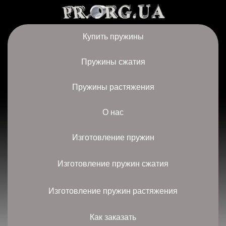
Купить пружины
Пружины сжатия
Пружины растяжения
О нас
Изготовление пружин
Изготовление пружин сжатия
Изготовление пружин растяжения
Как заказать