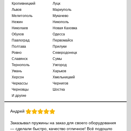
Кропивницкий
Луцк
Львов
Мариуполь
Мелитополь
Мукачево
Нежин
Никополь
Николаев
Новая Каховка
Обухов
Одесса
Павлоград
Первомайск
Полтава
Прилуки
Ровно
Северодонецк
Славянск
Сумы
Тернополь
Ужгород
Умань
Харьков
Херсон
Хмельницкий
Черкассы
Чернигов
Черновцы
Шостка
И другие
Андрей
Заказывал пружины на заказ для своего оборудования
— сделали быстро, качество отличное! Всё подошло