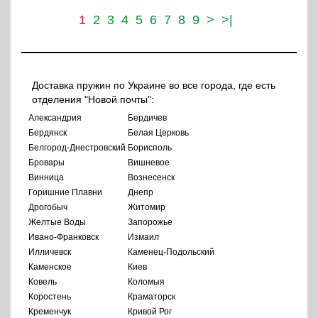
1
2
3
4
5
6
7
8
9
>
>|
Доставка пружин по Украине во все города, где есть
отделения "Новой почты":
Александрия
Бердичев
Бердянск
Белая Церковь
Белгород-Днестровский
Борисполь
Бровары
Вишневое
Винница
Вознесенск
Горишние Плавни
Днепр
Дрогобыч
Житомир
Желтые Воды
Запорожье
Ивано-Франковск
Измаил
Илличевск
Каменец-Подольский
Каменское
Киев
Ковель
Коломыя
Коростень
Краматорск
Кременчук
Кривой Рог