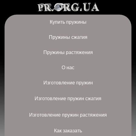
Купить пружины
Пружины сжатия
Пружины растяжения
О нас
Изготовление пружин
Изготовление пружин сжатия
Изготовление пружин растяжения
Как заказать