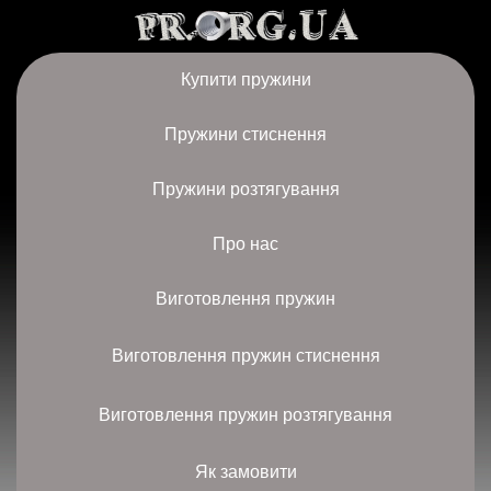
Купити пружини
Пружини стиснення
Пружини розтягування
Про нас
Виготовлення пружин
Виготовлення пружин стиснення
Виготовлення пружин розтягування
Як замовити