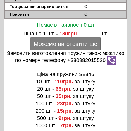
Торцювання опорних витків
Є
Покриття
Є
Немає в наявності 0 шт
Ціна на 1 шт. -
180грн.
шт.
Можемо виготовити ще
Замовити виготовлення пружин також можливо
по номеру телефону +380982015520
Ціна на пружини S8846
10 шт -
110грн.
за штуку
20 шт -
65грн.
за штуку
50 шт -
35грн.
за штуку
100 шт -
23грн.
за штуку
200 шт -
15грн.
за штуку
500 шт -
9грн.
за штуку
1000 шт -
7грн.
за штуку