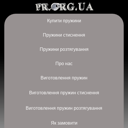
Купити пружини
Пружини стиснення
Пружини розтягування
Про нас
Виготовлення пружин
Виготовлення пружин стиснення
Виготовлення пружин розтягування
Як замовити