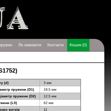
пружин
Як замовити
Контакти
Кошик (0)
S1752)
у (d)
3 мм
іаметр пружини (D1)
18,5 мм
діаметр пружини (D2)
12,5 мм
жини (L0)
62 мм
вних витків
11