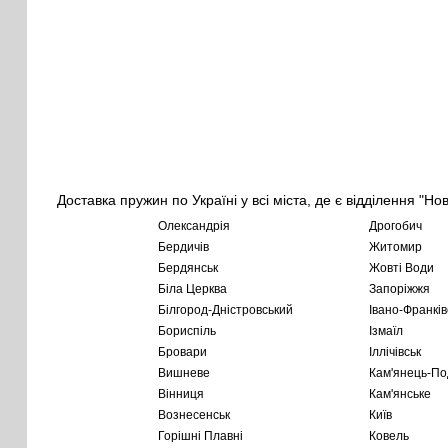
Доставка пружин по Україні у всі міста, де є відділення "Но
Олександрія
Дрогобич
Бердичів
Житомир
Бердянськ
Жовті Води
Біла Церква
Запоріжжя
Білгород-Дністровський
Івано-Франків
Бориспіль
Ізмаїл
Бровари
Іллічівськ
Вишневе
Кам'янець-По
Вінниця
Кам'янське
Вознесенськ
Київ
Горішні Плавні
Ковель