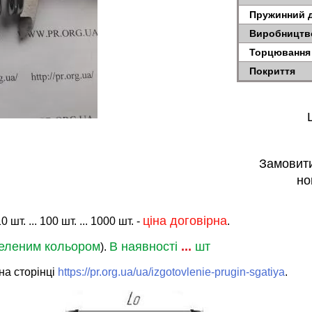
Пружинний д
Виробництв
Торцювання 
Покриття
Замовити
но
ціна договірна
т. ... 100 шт. ... 1000 шт. -
.
еленим кольором
В наявності
...
шт
).
на сторінці
https://pr.org.ua/ua/izgotovlenie-prugin-sgatiya
.