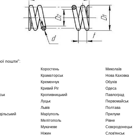
вої пошти":
Коростень
Миколаїв
Краматорськ
Нова Каховка
Кременчук
Обухів
Кривий Ріг
Одеса
ськ
Кропивницький
Павлоград
Луцьк
Первомайськ
Львів
Полтава
дільський
Маріуполь
Прилуки
Мелітополь
Рівне
Мукачеве
Сєвєродонецьк
Ніжин
Слов'янськ