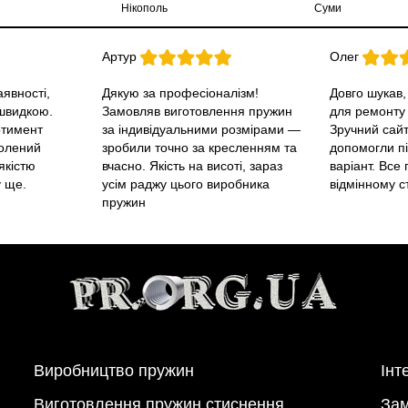
Нікополь
Суми
Артур
Олег
явності,
Дякую за професіоналізм!
Довго шукав,
швидкою.
Замовляв виготовлення пружин
для ремонту т
ртимент
за індивідуальними розмірами —
Зручний сайт
волений
зробили точно за кресленням та
допомогли пі
якістю
вчасно. Якість на висоті, зараз
варіант. Все
 ще.
усім раджу цього виробника
відмінному ст
пружин
Виробництво пружин
Інт
Виготовлення пружин стиснення
Зам