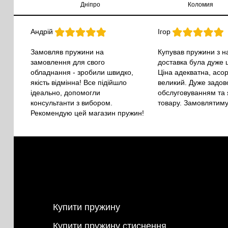
Дніпро
Коломия
Андрій
Ігор
Замовляв пружини на
Купував пружини з на
замовлення для свого
доставка була дуже 
обладнання - зробили швидко,
Ціна адекватна, асо
якість відмінна! Все підійшло
великий. Дуже задо
ідеально, допомогли
обслуговуванням та 
консультанти з вибором.
товару. Замовлятиму
Рекомендую цей магазин пружин!
Купити пружину
Купити пружину стиснення