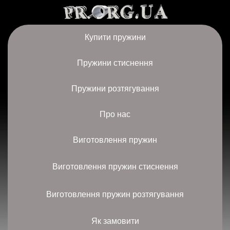
Купити пружини
Пружини стиснення
Пружини розтягування
Про нас
Виготовлення пружин
Виготовлення пружин стиснення
Виготовлення пружин розтягування
Як замовити