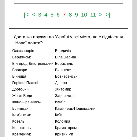
|<
<
3
4
5
6
7
8
9
10
11
>
>|
Доставка пружин по Україні у всі міста, де є відділення
"Нової пошти":
Олександрія
Бердичів
Бердянськ
Біла Церква
Білгород-Дністровський
Бориспіль
Бровари
Вишневе
Вінниця
Вознесенськ
Горішні Плавні
Дніпро
Дрогобич
Житомир
Жовті Води
Запоріжжя
Івано-Франківськ
Ізмаїл
Іллічівськ
Кам'янець-Подільський
Кам'янське
Київ
Ковель
Коломия
Коростень
Краматорськ
Кременчук
Кривий Ріг