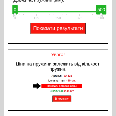
0
500
0
125
250
375
500
Увага!
Ціна на пружини залежить від кількості
пружин.