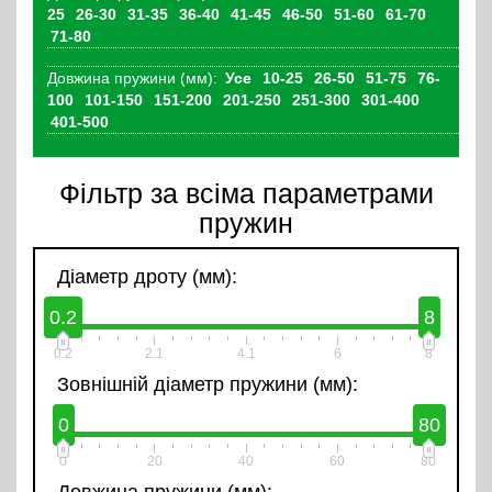
25
26-30
31-35
36-40
41-45
46-50
51-60
61-70
71-80
Довжина пружини (мм):
Усе
10-25
26-50
51-75
76-
100
101-150
151-200
201-250
251-300
301-400
401-500
Фільтр за всіма параметрами
пружин
Діаметр дроту (мм):
0.2
8
0.2
2.1
4.1
6
8
Зовнішній діаметр пружини (мм):
0
80
0
20
40
60
80
Довжина пружини (мм):