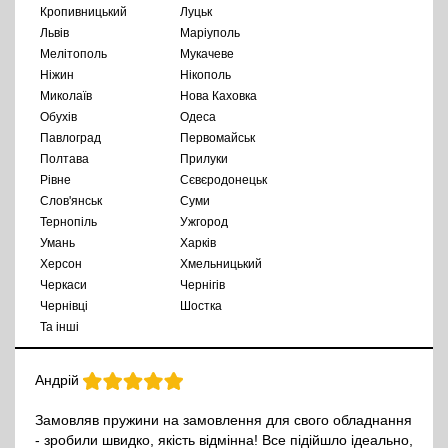
Кропивницький
Луцьк
Львів
Маріуполь
Мелітополь
Мукачеве
Ніжин
Нікополь
Миколаїв
Нова Каховка
Обухів
Одеса
Павлоград
Первомайськ
Полтава
Прилуки
Рівне
Сєвєродонецьк
Слов'янськ
Суми
Тернопіль
Ужгород
Умань
Харків
Херсон
Хмельницький
Черкаси
Чернігів
Чернівці
Шостка
Та інші
Андрій
Замовляв пружини на замовлення для свого обладнання
- зробили швидко, якість відмінна! Все підійшло ідеально,