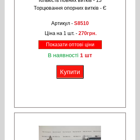
Кількість повних витків - 13
Торцювання опорних витків - Є
Артикул -
S8510
Ціна на 1 шт. -
270грн.
Показати оптові ціни
В наявності
1 шт
Купити