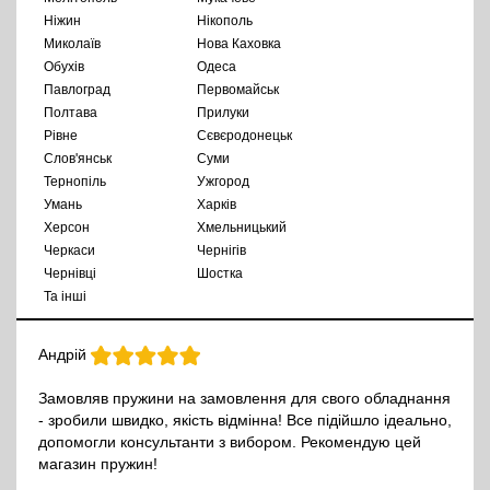
Ніжин
Нікополь
Миколаїв
Нова Каховка
Обухів
Одеса
Павлоград
Первомайськ
Полтава
Прилуки
Рівне
Сєвєродонецьк
Слов'янськ
Суми
Тернопіль
Ужгород
Умань
Харків
Херсон
Хмельницький
Черкаси
Чернігів
Чернівці
Шостка
Та інші
Андрій
Замовляв пружини на замовлення для свого обладнання
- зробили швидко, якість відмінна! Все підійшло ідеально,
допомогли консультанти з вибором. Рекомендую цей
магазин пружин!