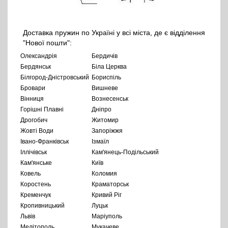
Доставка пружин по Україні у всі міста, де є відділення
"Нової пошти":
Олександрія
Бердичів
Бердянськ
Біла Церква
Білгород-Дністровський
Бориспіль
Бровари
Вишневе
Вінниця
Вознесенськ
Горішні Плавні
Дніпро
Дрогобич
Житомир
Жовті Води
Запоріжжя
Івано-Франківськ
Ізмаїл
Іллічівськ
Кам'янець-Подільський
Кам'янське
Київ
Ковель
Коломия
Коростень
Краматорськ
Кременчук
Кривий Ріг
Кропивницький
Луцьк
Львів
Маріуполь
Мелітополь
Мукачеве