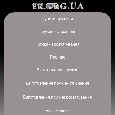
Купити пружини
Пружини стиснення
Пружини розтягування
Про нас
Виготовлення пружин
Виготовлення пружин стиснення
Виготовлення пружин розтягування
Як замовити