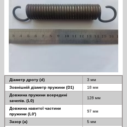
Діаметр дроту (d)
3 мм
Зовнішній діаметр пружини (D1)
18 мм
Довжина пружини всередині
128 мм
зачепів. (L0)
Довжина навитої частини
97 мм
пружини (L0')
Зазор (a)
5 мм