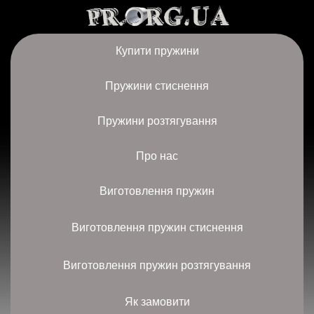
Купити пружини
Пружини стиснення
Пружини розтягування
Про нас
Виготовлення пружин
Виготовлення пружин стиснення
Виготовлення пружин розтягування
Як замовити