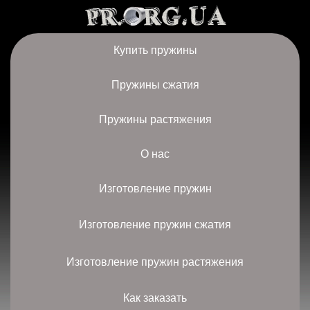
Купить пружины
Пружины сжатия
Пружины растяжения
О нас
Изготовление пружин
Изготовление пружин сжатия
Изготовление пружин растяжения
Как заказать