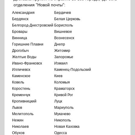
отделения "Новой почты":
Александрия
Бердичев
Бердянск
Белая Церковь
Белгород-Днестровский
Борисполь
Бровары
Вишневое
Винница
Вознесенск
Горишние Плавни
Днепр
Дрогобыч
Житомир
Желтые Воды
Запорожье
Ивано-Франковск
Измаил
Илличевск
Каменец-Подольский
Каменское
Киев
Ковель
Коломыя
Коростень
Краматорск
Кременчук
Кривой Рог
Кропивницкий
Луцк
Львов
Мариуполь
Мелитополь
Мукачево
Нежин
Никополь
Николаев
Новая Каховка
Обухов
Одесса