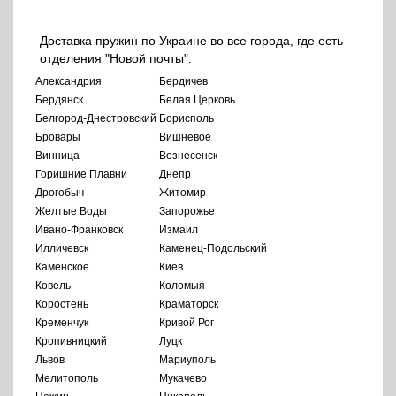
Доставка пружин по Украине во все города, где есть
отделения "Новой почты":
Александрия
Бердичев
Бердянск
Белая Церковь
Белгород-Днестровский
Борисполь
Бровары
Вишневое
Винница
Вознесенск
Горишние Плавни
Днепр
Дрогобыч
Житомир
Желтые Воды
Запорожье
Ивано-Франковск
Измаил
Илличевск
Каменец-Подольский
Каменское
Киев
Ковель
Коломыя
Коростень
Краматорск
Кременчук
Кривой Рог
Кропивницкий
Луцк
Львов
Мариуполь
Мелитополь
Мукачево