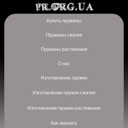
Купить пружины
Пружины сжатия
Пружины растяжения
О нас
Изготовление пружин
Изготовление пружин сжатия
Изготовление пружин растяжения
Как заказать