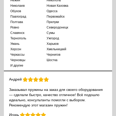
Нежин
Никополь
Николаев
Новая Каховка
Обухов
Одесса
Павлоград
Первомайск
Полтава
Прилуки
Ровно
Северодонецк
Славянск
Сумы
Тернополь
Ужгород
Умань
Харьков
Херсон
Хмельницкий
Черкассы
Чернигов
Черновцы
Шостка
И другие
Андрей
Заказывал пружины на заказ для своего оборудования
— сделали быстро, качество отличное! Всё подошло
идеально, консультанты помогли с выбором.
Рекомендую этот магазин пружин!
Игорь