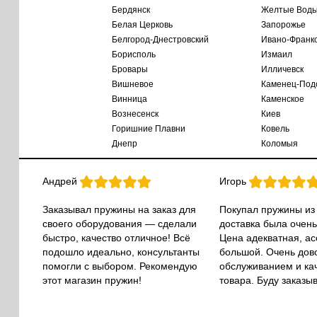
Бердянск
Желтые Вод
Белая Церковь
Запорожье
Белгород-Днестровский
Ивано-Франк
Борисполь
Измаил
Бровары
Илличевск
Вишневое
Каменец-Под
Винница
Каменское
Вознесенск
Киев
Горишние Плавни
Ковель
Днепр
Коломыя
Андрей
Игорь
Заказывал пружины на заказ для
Покупал пружины из
своего оборудования — сделали
доставка была очень
быстро, качество отличное! Всё
Цена адекватная, а
подошло идеально, консультанты
большой. Очень дов
помогли с выбором. Рекомендую
обслуживанием и ка
этот магазин пружин!
товара. Буду заказы