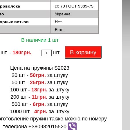
проволока
ст. 70 ГОСТ 9389-75
во
Украина
порных витков
Нет
Есть
В наличии 1 шт
В корзину
 шт. -
180грн.
шт.
Цена на пружины S2023
20 шт -
50грн.
за штуку
50 шт -
25грн.
за штуку
100 шт -
18грн.
за штуку
200 шт -
11грн.
за штуку
500 шт -
6грн.
за штуку
1000 шт -
4грн.
за штуку
зготовление пружин также можно по номеру
телефона +380982015520