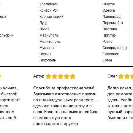
ы
Кременчук
Обухов
Кривой Рог
Одесса
овск
Кропивницкий
Павлоград
Луцк
Первомайск
Львов
Полтава
ольский
Мариуполь
Прилуки
Мелитополь
Ровно
Мукачево
Северодонецк
Нежин
Славянск
Никополь
Сумы
Артур
Олег
 наличия,
Спасибо за профессионализм!
Долго искал,
 быстрой.
Заказывал изготовление пружин
для ремонта
ссортимент
по индивидуальным размерам —
здесь. Удобн
олен
сделали точно по чертежу и в
каталог, пом
чеством
срок. Качество на высоте, сейчас
нужный вари
вать ещё.
всем советую этого
быстро и в о
производителя пружин