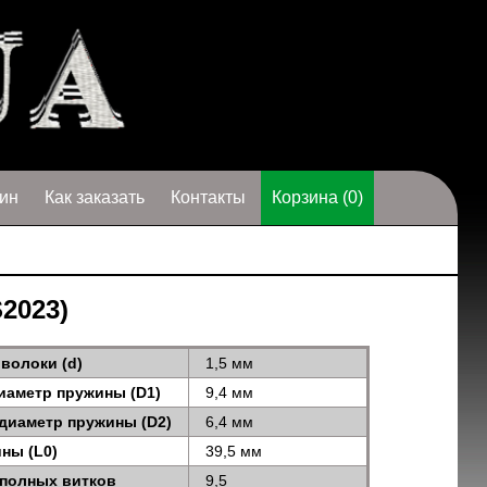
ин
Как заказать
Контакты
Корзина (0)
S2023)
волоки (d)
1,5 мм
иаметр пружины (D1)
9,4 мм
диаметр пружины (D2)
6,4 мм
ны (L0)
39,5 мм
 полных витков
9,5