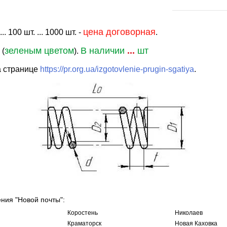
цена договорная
. 100 шт. ... 1000 шт. -
.
зеленым цветом
В наличии
...
шт
 (
).
а странице
https://pr.org.ua/izgotovlenie-prugin-sgatiya
.
ения "Новой почты":
Коростень
Николаев
Краматорск
Новая Каховка