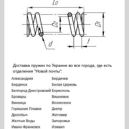
Доставка пружин по Украине во все города, где есть
отделения "Новой почты":
Александрия
Бердичев
Бердянск
Белая Церковь
Белгород-Днестровский
Борисполь
Бровары
Вишневое
Винница
Вознесенск
Горишние Плавни
Днепр
Дрогобыч
Житомир
Желтые Воды
Запорожье
Ивано-Франковск
Измаил