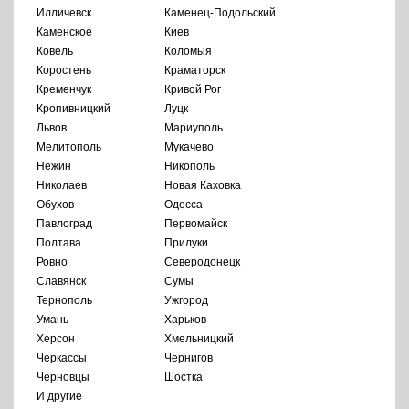
Илличевск
Каменец-Подольский
Каменское
Киев
Ковель
Коломыя
Коростень
Краматорск
Кременчук
Кривой Рог
Кропивницкий
Луцк
Львов
Мариуполь
Мелитополь
Мукачево
Нежин
Никополь
Николаев
Новая Каховка
Обухов
Одесса
Павлоград
Первомайск
Полтава
Прилуки
Ровно
Северодонецк
Славянск
Сумы
Тернополь
Ужгород
Умань
Харьков
Херсон
Хмельницкий
Черкассы
Чернигов
Черновцы
Шостка
И другие