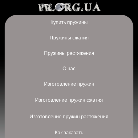
Купить пружины
Пружины сжатия
Пружины растяжения
О нас
Изготовление пружин
Изготовление пружин сжатия
Изготовление пружин растяжения
Как заказать