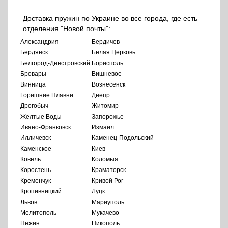
Доставка пружин по Украине во все города, где есть
отделения "Новой почты":
Александрия
Бердичев
Бердянск
Белая Церковь
Белгород-Днестровский
Борисполь
Бровары
Вишневое
Винница
Вознесенск
Горишние Плавни
Днепр
Дрогобыч
Житомир
Желтые Воды
Запорожье
Ивано-Франковск
Измаил
Илличевск
Каменец-Подольский
Каменское
Киев
Ковель
Коломыя
Коростень
Краматорск
Кременчук
Кривой Рог
Кропивницкий
Луцк
Львов
Мариуполь
Мелитополь
Мукачево
Нежин
Никополь