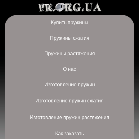
Купить пружины
Пружины сжатия
Пружины растяжения
О нас
Изготовление пружин
Изготовление пружин сжатия
Изготовление пружин растяжения
Как заказать