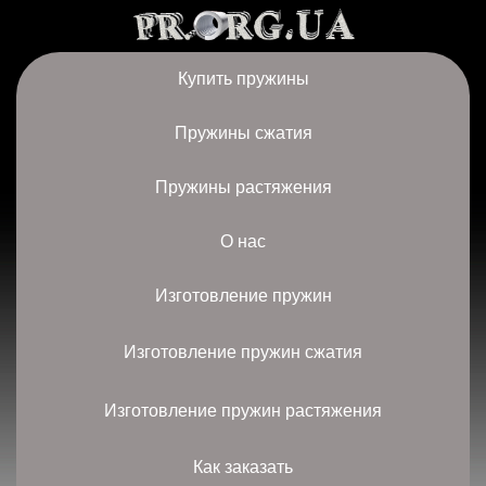
Купить пружины
Пружины сжатия
Пружины растяжения
О нас
Изготовление пружин
Изготовление пружин сжатия
Изготовление пружин растяжения
Как заказать