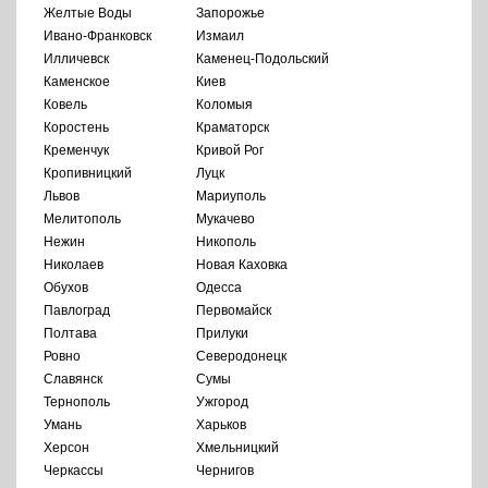
Желтые Воды
Запорожье
Ивано-Франковск
Измаил
Илличевск
Каменец-Подольский
Каменское
Киев
Ковель
Коломыя
Коростень
Краматорск
Кременчук
Кривой Рог
Кропивницкий
Луцк
Львов
Мариуполь
Мелитополь
Мукачево
Нежин
Никополь
Николаев
Новая Каховка
Обухов
Одесса
Павлоград
Первомайск
Полтава
Прилуки
Ровно
Северодонецк
Славянск
Сумы
Тернополь
Ужгород
Умань
Харьков
Херсон
Хмельницкий
Черкассы
Чернигов