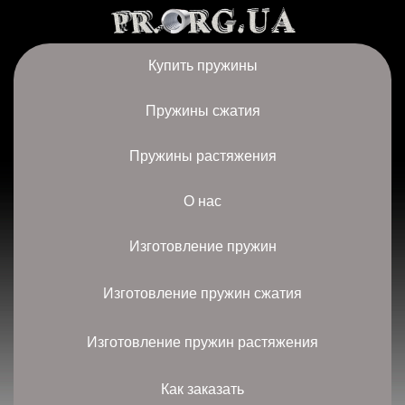
Купить пружины
Пружины сжатия
Пружины растяжения
О нас
Изготовление пружин
Изготовление пружин сжатия
Изготовление пружин растяжения
Как заказать