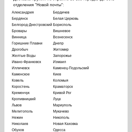
отделения "Новой почты":
Александрия
Бердичев
Бердянск
Белая Церковь
Белгород-Днестровский
Борисполь
Бровары
Вишневое
Винница
Вознесенск
Горишние Плавни
Днепр
Дрогобыч
Житомир
Желтые Воды
Запорожье
Ивано-Франковск
Измаил
Илличевск
Каменец-Подольский
Каменское
Киев
Ковель
Коломыя
Коростень
Краматорск
Кременчук
Кривой Рог
Кропивницкий
Луцк
Львов
Мариуполь
Мелитополь
Мукачево
Нежин
Никополь
Николаев
Новая Каховка
Обухов
Одесса