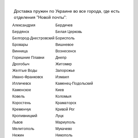
Доставка пружин по Украине во все города, где есть
отделения "Новой почты":
Александрия
Бердичев
Бердянск
Белая Церковь
Белгород-Днестровский
Борисполь
Бровары
Вишневое
Винница
Вознесенск
Горишние Плавни
Днепр
Дрогобыч
Житомир
Желтые Воды
Запорожье
Ивано-Франковск
Измаил
Илличевск
Каменец-Подольский
Каменское
Киев
Ковель
Коломыя
Коростень
Краматорск
Кременчук
Кривой Рог
Кропивницкий
Луцк
Львов
Мариуполь
Мелитополь
Мукачево
Нежин
Никополь