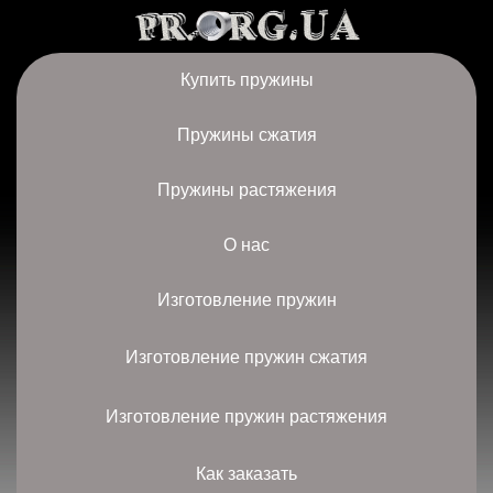
Купить пружины
Пружины сжатия
Пружины растяжения
О нас
Изготовление пружин
Изготовление пружин сжатия
Изготовление пружин растяжения
Как заказать