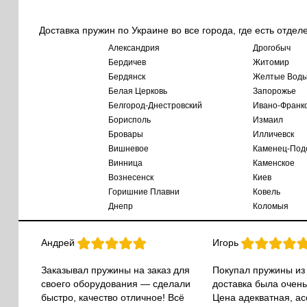
Доставка пружин по Украине во все города, где есть отдел
Александрия
Дрогобыч
Бердичев
Житомир
Бердянск
Желтые Вод
Белая Церковь
Запорожье
Белгород-Днестровский
Ивано-Франк
Борисполь
Измаил
Бровары
Илличевск
Вишневое
Каменец-Под
Винница
Каменское
Вознесенск
Киев
Горишние Плавни
Ковель
Днепр
Коломыя
Андрей
Игорь
Заказывал пружины на заказ для
Покупал пружины из
своего оборудования — сделали
доставка была очень
быстро, качество отличное! Всё
Цена адекватная, а