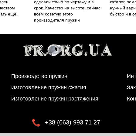
олен
сделали точно по чертежу и в
каталог, пом
чеством
срок. Качество на высоте, сейчас
нужный вари
вать ещё.
всем советую этого
быстро и в о
производителя пружин
Производство пружин
Инт
Изготовление пружин сжатия
Зак
Изготовление пружин растяжения
Кон
+38 (063) 993 71 27