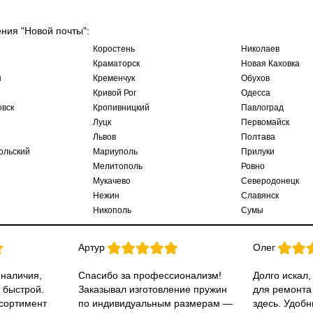
ения "Новой почты":
Коростень
Николаев
Краматорск
Новая Каховка
ы
Кременчук
Обухов
Кривой Рог
Одесса
овск
Кропивницкий
Павлоград
Луцк
Первомайск
Львов
Полтава
ольский
Мариуполь
Прилуки
Мелитополь
Ровно
Мукачево
Северодонецк
Нежин
Славянск
Никополь
Сумы
Артур
Олег
 наличия,
Спасибо за профессионализм!
Долго искал,
 быстрой.
Заказывал изготовление пружин
для ремонта
ссортимент
по индивидуальным размерам —
здесь. Удобн