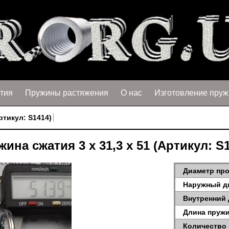
тия
Пружины растяжения
О нас
Изготовление пруж
ртикул: S1414)
ина сжатия 3 х 31,3 х 51 (Артикул: S
Диаметр про
Наружный д
Внутренний 
Длина пружи
Количество