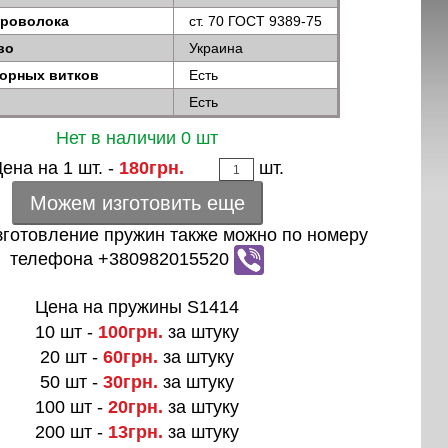
проволока
ст. 70 ГОСТ 9389-75
во
Украина
порных витков
Есть
Есть
Нет в наличии 0 шт
ена на 1 шт. -
180грн.
шт.
Можем изготовить еще
зготовление пружин также можно по номеру
телефона +380982015520
Цена на пружины S1414
10 шт -
100грн.
за штуку
20 шт -
60грн.
за штуку
50 шт -
30грн.
за штуку
100 шт -
20грн.
за штуку
200 шт -
13грн.
за штуку