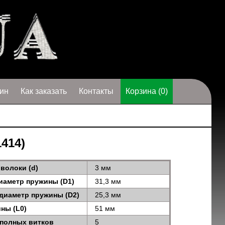
ин
Как заказать
Контакты
Корзина (0)
1414)
волоки (d)
3 мм
иаметр пружины (D1)
31,3 мм
диаметр пружины (D2)
25,3 мм
ны (L0)
51 мм
 полных витков
5