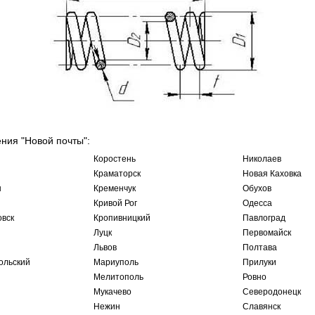
ения "Новой почты":
Коростень
Николаев
Краматорск
Новая Каховка
ы
Кременчук
Обухов
Кривой Рог
Одесса
овск
Кропивницкий
Павлоград
Луцк
Первомайск
Львов
Полтава
ольский
Мариуполь
Прилуки
Мелитополь
Ровно
Мукачево
Северодонецк
Нежин
Славянск