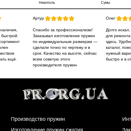
Никополь
Сумы
Артур
Олег
 наличия,
Спасибо за профессионализм!
Долго искал,
 быстрой.
Заказывал изготовление пружин
для ремонта
ссортимент
по индивидуальным размерам —
здесь. Удобн
олен
сделали точно по чертежу и в
каталог, пом
чеством
срок. Качество на высоте, сейчас
нужный вари
вать ещё.
всем советую этого
быстро и в о
производителя пружин
Производство пружин
Инт
Изготовление пружин сжатия
Зак