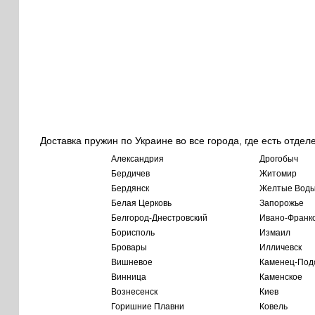
Доставка пружин по Украине во все города, где есть отдел
Александрия
Дрогобыч
Бердичев
Житомир
Бердянск
Желтые Вод
Белая Церковь
Запорожье
Белгород-Днестровский
Ивано-Франк
Борисполь
Измаил
Бровары
Илличевск
Вишневое
Каменец-Под
Винница
Каменское
Вознесенск
Киев
Горишние Плавни
Ковель