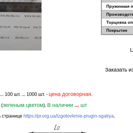
Пружинная 
Производст
Торцовка о
Покрытие
Ц
Заказать и
цена договорная
. 100 шт. ... 1000 шт. -
.
зеленым цветом
В наличии
...
шт
 (
).
а странице
https://pr.org.ua/izgotovlenie-prugin-sgatiya
.