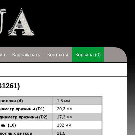
ин
Как заказать
Контакты
Корзина (0)
S1261)
волоки (d)
1,5 мм
иаметр пружины (D1)
20,3 мм
диаметр пружины (D2)
17,3 мм
ны (L0)
192 мм
 полных витков
21,5