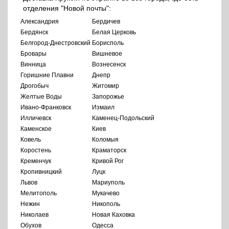
отделения "Новой почты":
Александрия
Бердичев
Бердянск
Белая Церковь
Белгород-Днестровский
Борисполь
Бровары
Вишневое
Винница
Вознесенск
Горишние Плавни
Днепр
Дрогобыч
Житомир
Желтые Воды
Запорожье
Ивано-Франковск
Измаил
Илличевск
Каменец-Подольский
Каменское
Киев
Ковель
Коломыя
Коростень
Краматорск
Кременчук
Кривой Рог
Кропивницкий
Луцк
Львов
Мариуполь
Мелитополь
Мукачево
Нежин
Никополь
Николаев
Новая Каховка
Обухов
Одесса