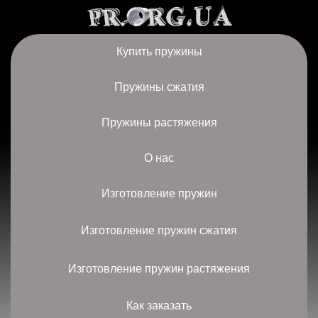
Купить пружины
Пружины сжатия
Пружины растяжения
О нас
Изготовление пружин
Изготовление пружин сжатия
Изготовление пружин растяжения
Как заказать