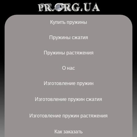
Купить пружины
Пружины сжатия
Пружины растяжения
О нас
Изготовление пружин
Изготовление пружин сжатия
Изготовление пружин растяжения
Как заказать