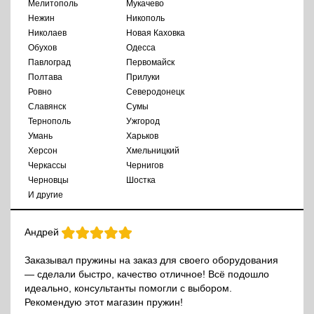
Мелитополь
Мукачево
Нежин
Никополь
Николаев
Новая Каховка
Обухов
Одесса
Павлоград
Первомайск
Полтава
Прилуки
Ровно
Северодонецк
Славянск
Сумы
Тернополь
Ужгород
Умань
Харьков
Херсон
Хмельницкий
Черкассы
Чернигов
Черновцы
Шостка
И другие
Андрей
Заказывал пружины на заказ для своего оборудования
— сделали быстро, качество отличное! Всё подошло
идеально, консультанты помогли с выбором.
Рекомендую этот магазин пружин!