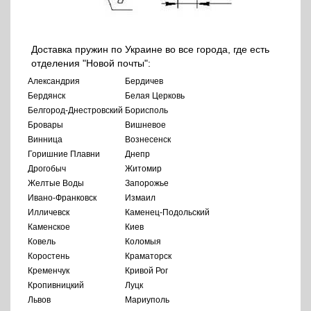
Доставка пружин по Украине во все города, где есть
отделения "Новой почты":
Александрия
Бердичев
Бердянск
Белая Церковь
Белгород-Днестровский
Борисполь
Бровары
Вишневое
Винница
Вознесенск
Горишние Плавни
Днепр
Дрогобыч
Житомир
Желтые Воды
Запорожье
Ивано-Франковск
Измаил
Илличевск
Каменец-Подольский
Каменское
Киев
Ковель
Коломыя
Коростень
Краматорск
Кременчук
Кривой Рог
Кропивницкий
Луцк
Львов
Мариуполь