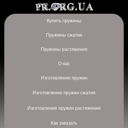
Купить пружины
Пружины сжатия
Пружины растяжения
О нас
Изготовление пружин
Изготовление пружин сжатия
Изготовление пружин растяжения
Как заказать