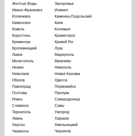
Желтые Воды
Запорожье
Ивано-Франковск
Измаил
Илличевск
Каменец-Подольский
Каменское
Киев
Ковель
Коломыя
Коростень
Краматорск
Кременчук
Кривой Рог
Кропивницкий
Луцк
Львов
Мариуполь
Мелитополь
Мукачево
Нежин
Никополь
Николаев
Новая Каховка
Обухов
Одесса
Павлоград
Первомайск
Полтава
Прилуки
Ровно
Северодонецк
Славянск
Сумы
Тернополь
Ужгород
Умань
Харьков
Херсон
Хмельницкий
Черкассы
Чернигов