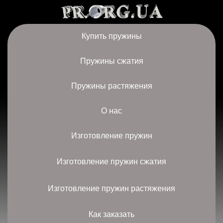
Купить пружины
Пружины сжатия
Пружины растяжения
О нас
Изготовление пружин
Изготовление пружин сжатия
Изготовление пружин растяжения
Как заказать