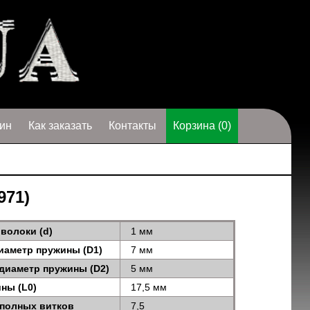
ин
Как заказать
Контакты
Корзина (0)
971)
волоки (d)
1 мм
иаметр пружины (D1)
7 мм
диаметр пружины (D2)
5 мм
ны (L0)
17,5 мм
 полных витков
7,5