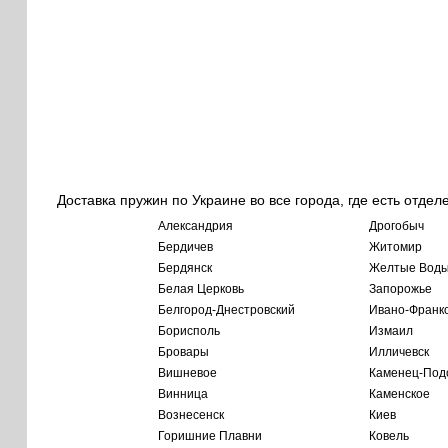
Доставка пружин по Украине во все города, где есть отдел
Александрия
Дрогобыч
Бердичев
Житомир
Бердянск
Желтые Вод
Белая Церковь
Запорожье
Белгород-Днестровский
Ивано-Франк
Борисполь
Измаил
Бровары
Илличевск
Вишневое
Каменец-Под
Винница
Каменское
Вознесенск
Киев
Горишние Плавни
Ковель