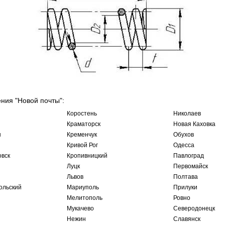
ения "Новой почты":
Коростень
Николаев
Краматорск
Новая Каховка
ы
Кременчук
Обухов
Кривой Рог
Одесса
овск
Кропивницкий
Павлоград
Луцк
Первомайск
Львов
Полтава
ольский
Мариуполь
Прилуки
Мелитополь
Ровно
Мукачево
Северодонецк
Нежин
Славянск