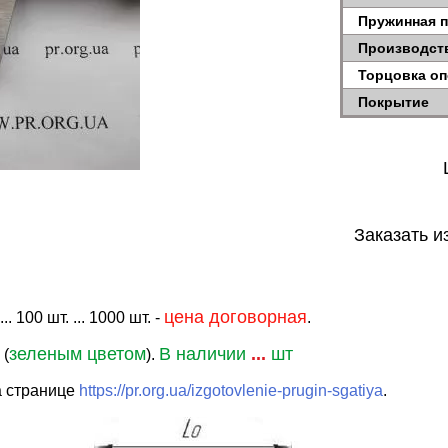
Пружинная 
Производст
Торцовка о
Покрытие
Заказать и
цена договорная
. 100 шт. ... 1000 шт. -
.
зеленым цветом
В наличии
...
шт
 (
).
а странице
https://pr.org.ua/izgotovlenie-prugin-sgatiya
.