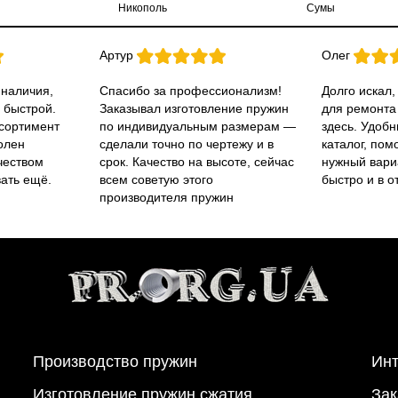
Никополь
Сумы
Артур
Олег
 наличия,
Спасибо за профессионализм!
Долго искал,
 быстрой.
Заказывал изготовление пружин
для ремонта
ссортимент
по индивидуальным размерам —
здесь. Удобн
олен
сделали точно по чертежу и в
каталог, пом
чеством
срок. Качество на высоте, сейчас
нужный вари
вать ещё.
всем советую этого
быстро и в о
производителя пружин
Производство пружин
Инт
Изготовление пружин сжатия
Зак