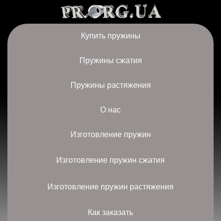
Купить пружины
Пружины сжатия
Пружины растяжения
О нас
Изготовление пружин
Изготовление пружин сжатия
Изготовление пружин растяжения
Как заказать