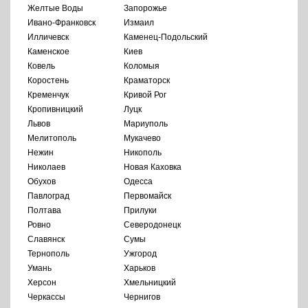
Желтые Воды
Запорожье
Ивано-Франковск
Измаил
Илличевск
Каменец-Подольский
Каменское
Киев
Ковель
Коломыя
Коростень
Краматорск
Кременчук
Кривой Рог
Кропивницкий
Луцк
Львов
Мариуполь
Мелитополь
Мукачево
Нежин
Никополь
Николаев
Новая Каховка
Обухов
Одесса
Павлоград
Первомайск
Полтава
Прилуки
Ровно
Северодонецк
Славянск
Сумы
Тернополь
Ужгород
Умань
Харьков
Херсон
Хмельницкий
Черкассы
Чернигов