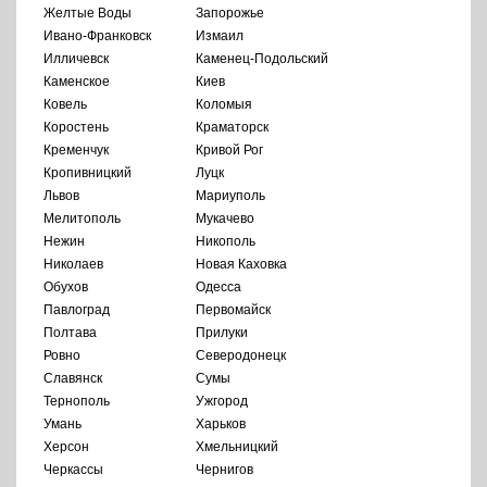
Желтые Воды
Запорожье
Ивано-Франковск
Измаил
Илличевск
Каменец-Подольский
Каменское
Киев
Ковель
Коломыя
Коростень
Краматорск
Кременчук
Кривой Рог
Кропивницкий
Луцк
Львов
Мариуполь
Мелитополь
Мукачево
Нежин
Никополь
Николаев
Новая Каховка
Обухов
Одесса
Павлоград
Первомайск
Полтава
Прилуки
Ровно
Северодонецк
Славянск
Сумы
Тернополь
Ужгород
Умань
Харьков
Херсон
Хмельницкий
Черкассы
Чернигов