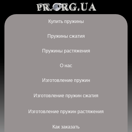
Купить пружины
Пружины сжатия
Пружины растяжения
О нас
Изготовление пружин
Изготовление пружин сжатия
Изготовление пружин растяжения
Как заказать