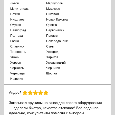
Львов
Мариуполь
Мелитополь
Мукачево
Нежин
Никополь
Николаев
Новая Каховка
Обухов
Одесса
Павлоград
Первомайск
Полтава
Прилуки
Ровно
Северодонецк
Славянск
Сумы
Тернополь
Ужгород
Умань
Харьков
Херсон
Хмельницкий
Черкассы
Чернигов
Черновцы
Шостка
И другие
Андрей
Заказывал пружины на заказ для своего оборудования
— сделали быстро, качество отличное! Всё подошло
идеально, консультанты помогли с выбором.