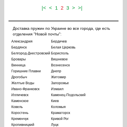
|<
<
1
2
3
>
>|
Доставка пружин по Украине во все города, где есть
отделения "Новой почты":
Александрия
Бердичев
Бердянск
Белая Церковь
Белгород-Днестровский
Борисполь
Бровары
Вишневое
Винница
Вознесенск
Горишние Плавни
Днепр
Дрогобыч
Житомир
Желтые Воды
Запорожье
Ивано-Франковск
Измаил
Илличевск
Каменец-Подольский
Каменское
Киев
Ковель
Коломыя
Коростень
Краматорск
Кременчук
Кривой Рог
Кропивницкий
Луцк