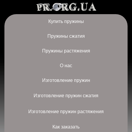
Купить пружины
Пружины сжатия
Пружины растяжения
О нас
Изготовление пружин
Изготовление пружин сжатия
Изготовление пружин растяжения
Как заказать