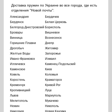
Доставка пружин по Украине во все города, где есть
отделения "Новой почты":
Александрия
Бердичев
Бердянск
Белая Церковь
Белгород-Днестровский
Борисполь
Бровары
Вишневое
Винница
Вознесенск
Горишние Плавни
Днепр
Дрогобыч
Житомир
Желтые Воды
Запорожье
Ивано-Франковск
Измаил
Илличевск
Каменец-Подольский
Каменское
Киев
Ковель
Коломыя
Коростень
Краматорск
Кременчук
Кривой Рог
Кропивницкий
Луцк
Львов
Мариуполь
Мелитополь
Мукачево
Нежин
Никополь
Николаев
Новая Каховка