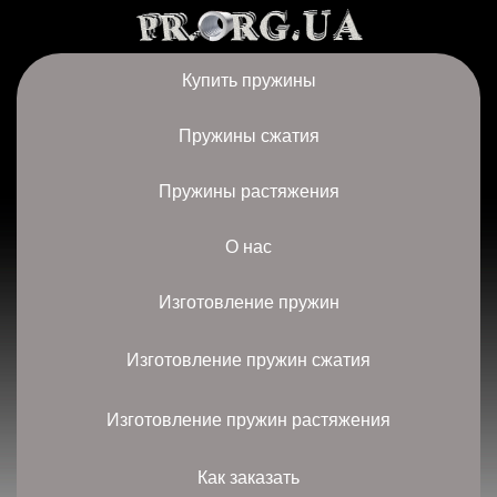
Купить пружины
Пружины сжатия
Пружины растяжения
О нас
Изготовление пружин
Изготовление пружин сжатия
Изготовление пружин растяжения
Как заказать