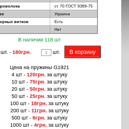
проволока
ст. 70 ГОСТ 9389-75
во
Украина
опорных витков
Есть
Нет
В наличии 118 шт
В корзину
 шт. -
180грн.
шт.
Цена на пружины G1921
4 шт -
120грн.
за штуку
10 шт -
75грн.
за штуку
20 шт -
50грн.
за штуку
50 шт -
25грн.
за штуку
100 шт -
18грн.
за штуку
200 шт -
11грн.
за штуку
500 шт -
6грн.
за штуку
1000 шт -
4грн.
за штуку