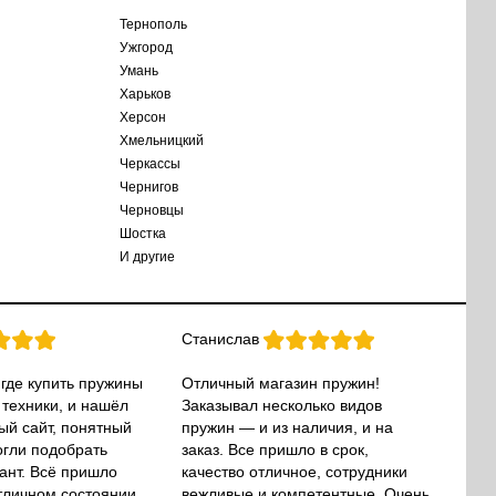
Тернополь
Ужгород
Умань
Харьков
Херсон
Хмельницкий
Черкассы
Чернигов
Черновцы
Шостка
И другие
Станислав
 где купить пружины
Отличный магазин пружин!
 техники, и нашёл
Заказывал несколько видов
ый сайт, понятный
пружин — и из наличия, и на
огли подобрать
заказ. Все пришло в срок,
ант. Всё пришло
качество отличное, сотрудники
тличном состоянии.
вежливые и компетентные. Очень