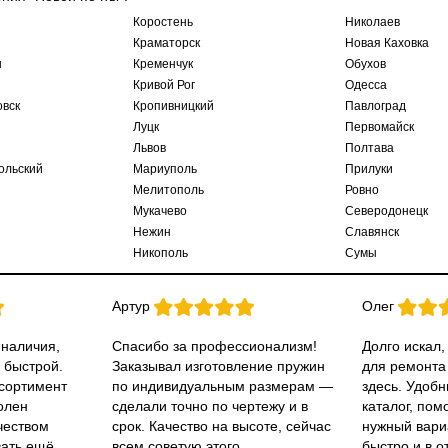
Коростень
Николаев
Краматорск
Новая Каховка
ы
Кременчук
Обухов
Кривой Рог
Одесса
овск
Кропивницкий
Павлоград
Луцк
Первомайск
Львов
Полтава
ольский
Мариуполь
Прилуки
Мелитополь
Ровно
Мукачево
Северодонецк
Нежин
Славянск
Никополь
Сумы
Артур
Олег
 наличия,
Спасибо за профессионализм!
Долго искал,
 быстрой.
Заказывал изготовление пружин
для ремонта
ссортимент
по индивидуальным размерам —
здесь. Удобн
олен
сделали точно по чертежу и в
каталог, пом
чеством
срок. Качество на высоте, сейчас
нужный вари
вать ещё.
всем советую этого
быстро и в о