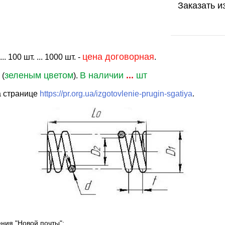
Заказать и
цена договорная
. 100 шт. ... 1000 шт. -
.
зеленым цветом
В наличии
...
шт
 (
).
а странице
https://pr.org.ua/izgotovlenie-prugin-sgatiya
.
ения "Новой почты":