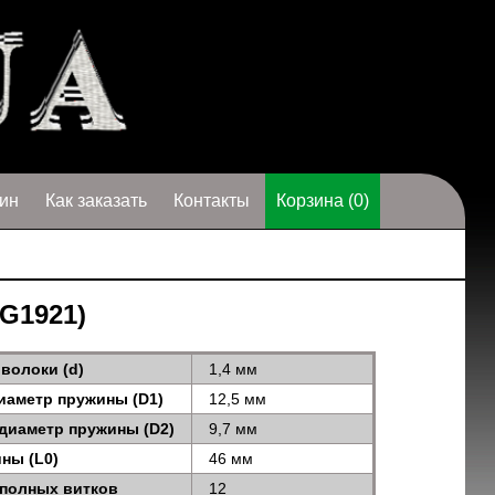
ин
Как заказать
Контакты
Корзина (0)
 G1921)
волоки (d)
1,4 мм
иаметр пружины (D1)
12,5 мм
диаметр пружины (D2)
9,7 мм
ны (L0)
46 мм
 полных витков
12