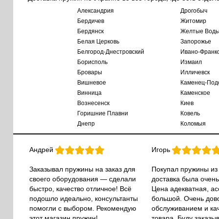
Александрия
Дрогобыч
Бердичев
Житомир
Бердянск
Желтые Вод
Белая Церковь
Запорожье
Белгород-Днестровский
Ивано-Франк
Борисполь
Измаил
Бровары
Илличевск
Вишневое
Каменец-Под
Винница
Каменское
Вознесенск
Киев
Горишние Плавни
Ковель
Днепр
Коломыя
Андрей
Игорь
Заказывал пружины на заказ для
Покупал пружины из
своего оборудования — сделали
доставка была очень
быстро, качество отличное! Всё
Цена адекватная, а
подошло идеально, консультанты
большой. Очень дов
помогли с выбором. Рекомендую
обслуживанием и ка
этот магазин пружин!
товара. Буду заказы