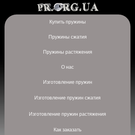
Купить пружины
Пружины сжатия
Пружины растяжения
О нас
Изготовление пружин
Изготовление пружин сжатия
Изготовление пружин растяжения
Как заказать