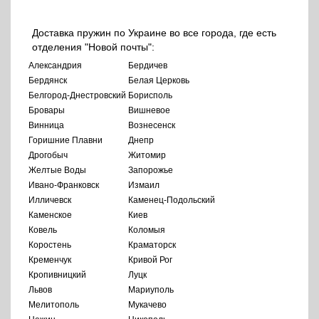
Доставка пружин по Украине во все города, где есть
отделения "Новой почты":
Александрия
Бердичев
Бердянск
Белая Церковь
Белгород-Днестровский
Борисполь
Бровары
Вишневое
Винница
Вознесенск
Горишние Плавни
Днепр
Дрогобыч
Житомир
Желтые Воды
Запорожье
Ивано-Франковск
Измаил
Илличевск
Каменец-Подольский
Каменское
Киев
Ковель
Коломыя
Коростень
Краматорск
Кременчук
Кривой Рог
Кропивницкий
Луцк
Львов
Мариуполь
Мелитополь
Мукачево