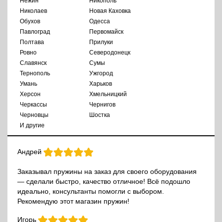
Нежин
Никополь
Николаев
Новая Каховка
Обухов
Одесса
Павлоград
Первомайск
Полтава
Прилуки
Ровно
Северодонецк
Славянск
Сумы
Тернополь
Ужгород
Умань
Харьков
Херсон
Хмельницкий
Черкассы
Чернигов
Черновцы
Шостка
И другие
Андрей
Заказывал пружины на заказ для своего оборудования
— сделали быстро, качество отличное! Всё подошло
идеально, консультанты помогли с выбором.
Рекомендую этот магазин пружин!
Игорь