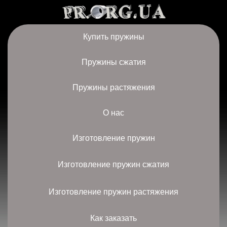
Купить пружины
Пружины сжатия
Пружины растяжения
О нас
Изготовление пружин
Изготовление пружин сжатия
Изготовление пружин растяжения
Как заказать