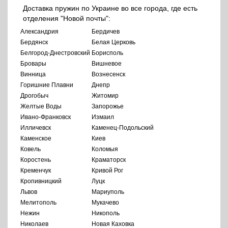
Доставка пружин по Украине во все города, где есть
отделения "Новой почты":
Александрия
Бердичев
Бердянск
Белая Церковь
Белгород-Днестровский
Борисполь
Бровары
Вишневое
Винница
Вознесенск
Горишние Плавни
Днепр
Дрогобыч
Житомир
Желтые Воды
Запорожье
Ивано-Франковск
Измаил
Илличевск
Каменец-Подольский
Каменское
Киев
Ковель
Коломыя
Коростень
Краматорск
Кременчук
Кривой Рог
Кропивницкий
Луцк
Львов
Мариуполь
Мелитополь
Мукачево
Нежин
Никополь
Николаев
Новая Каховка