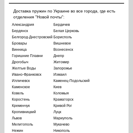
Доставка пружин по Украине во все города, где есть
отделения "Новой почты":
Александрия
Бердичев
Бердянск
Белая Церковь
Белгород-Днестровский
Борисполь
Бровары
Вишневое
Винница
Вознесенск
Горишние Плавни
Днепр
Дрогобыч
Житомир
Желтые Воды
Запорожье
Ивано-Франковск
Измаил
Илличевск
Каменец-Подольский
Каменское
Киев
Ковель
Коломыя
Коростень
Краматорск
Кременчук
Кривой Рог
Кропивницкий
Луцк
Львов
Мариуполь
Мелитополь
Мукачево
Нежин
Никополь