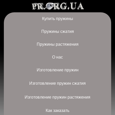
Купить пружины
Пружины сжатия
Пружины растяжения
О нас
Изготовление пружин
Изготовление пружин сжатия
Изготовление пружин растяжения
Как заказать