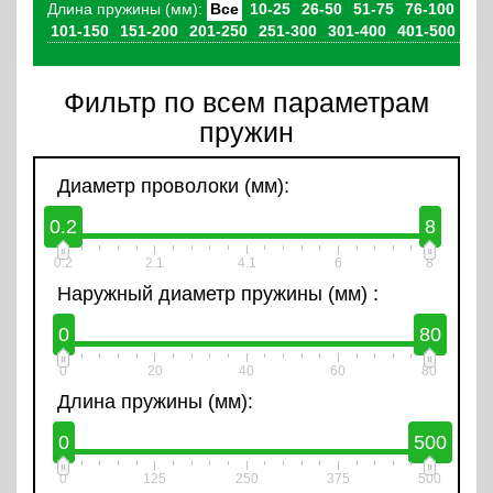
Длина пружины (мм):
Все
10-25
26-50
51-75
76-100
101-150
151-200
201-250
251-300
301-400
401-500
Фильтр по всем параметрам
пружин
Диаметр проволоки (мм):
0.2
8
0.2
2.1
4.1
6
8
Наружный диаметр пружины (мм) :
0
80
0
20
40
60
80
Длина пружины (мм):
0
500
0
125
250
375
500