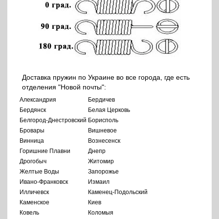
Доставка пружин по Украине во все города, где есть
отделения "Новой почты":
Александрия
Бердичев
Бердянск
Белая Церковь
Белгород-Днестровский
Борисполь
Бровары
Вишневое
Винница
Вознесенск
Горишние Плавни
Днепр
Дрогобыч
Житомир
Желтые Воды
Запорожье
Ивано-Франковск
Измаил
Илличевск
Каменец-Подольский
Каменское
Киев
Ковель
Коломыя