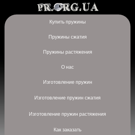
Купить пружины
Пружины сжатия
Пружины растяжения
О нас
Изготовление пружин
Изготовление пружин сжатия
Изготовление пружин растяжения
Как заказать