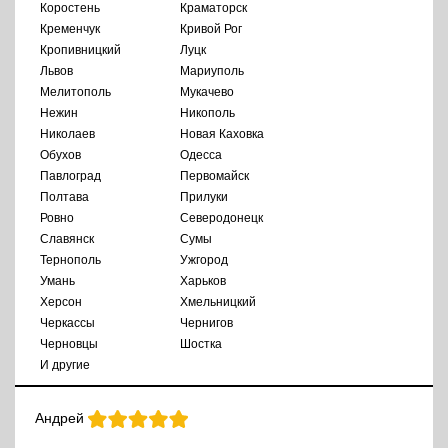
Коростень
Краматорск
Кременчук
Кривой Рог
Кропивницкий
Луцк
Львов
Мариуполь
Мелитополь
Мукачево
Нежин
Никополь
Николаев
Новая Каховка
Обухов
Одесса
Павлоград
Первомайск
Полтава
Прилуки
Ровно
Северодонецк
Славянск
Сумы
Тернополь
Ужгород
Умань
Харьков
Херсон
Хмельницкий
Черкассы
Чернигов
Черновцы
Шостка
И другие
Андрей