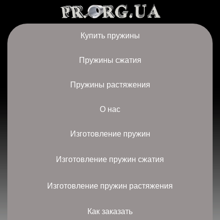
Купить пружины
Пружины сжатия
Пружины растяжения
О нас
Изготовление пружин
Изготовление пружин сжатия
Изготовление пружин растяжения
Как заказать