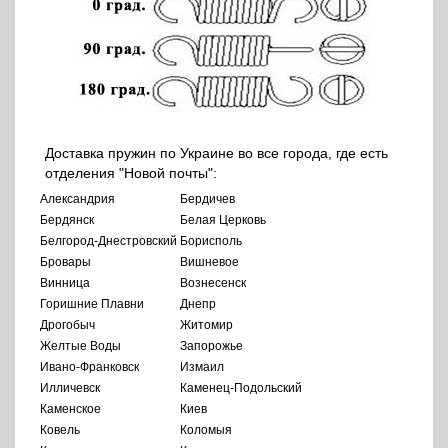
Доставка пружин по Украине во все города, где есть
отделения "Новой почты":
Александрия
Бердичев
Бердянск
Белая Церковь
Белгород-Днестровский
Борисполь
Бровары
Вишневое
Винница
Вознесенск
Горишние Плавни
Днепр
Дрогобыч
Житомир
Желтые Воды
Запорожье
Ивано-Франковск
Измаил
Илличевск
Каменец-Подольский
Каменское
Киев
Ковель
Коломыя