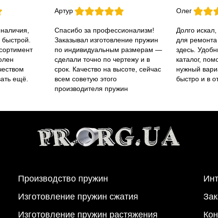
Артур
Олег
 наличия,
Спасибо за профессионализм!
Долго искал,
 быстрой.
Заказывал изготовление пружин
для ремонта
ссортимент
по индивидуальным размерам —
здесь. Удобн
олен
сделали точно по чертежу и в
каталог, пом
чеством
срок. Качество на высоте, сейчас
нужный вари
вать ещё.
всем советую этого
быстро и в о
производителя пружин
Производство пружин
Инт
Изготовление пружин сжатия
Зак
Изготовление пружин растяжения
Кон