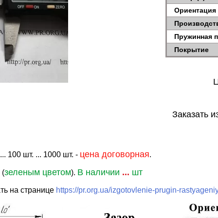
Ориентация
Производст
Пружинная 
Покрытие
Ц
Заказать и
цена договорная
. 100 шт. ... 1000 шт. -
.
зеленым цветом
В наличии
...
шт
 (
).
ть на странице
https://pr.org.ua/izgotovlenie-prugin-rastyageni