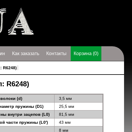
ин
Как заказать
Контакты
Корзина (0)
: R6248)
л: R6248)
волоки (d)
3,5 мм
иаметр пружины (D1)
25,5 мм
ны внутри зацепов (L0)
81,5 мм
ой части пружины (L0')
43 мм
8 мм