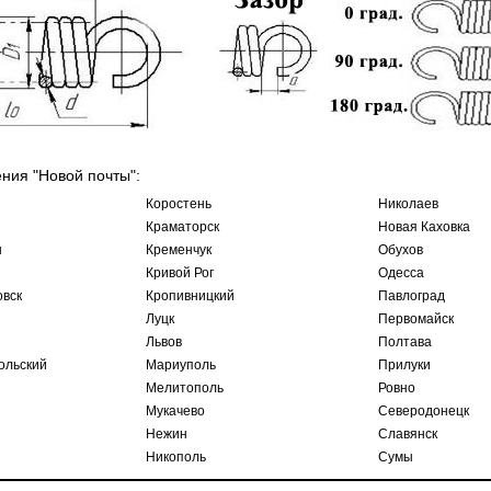
ения "Новой почты":
Коростень
Николаев
Краматорск
Новая Каховка
ы
Кременчук
Обухов
Кривой Рог
Одесса
овск
Кропивницкий
Павлоград
Луцк
Первомайск
Львов
Полтава
ольский
Мариуполь
Прилуки
Мелитополь
Ровно
Мукачево
Северодонецк
Нежин
Славянск
Никополь
Сумы