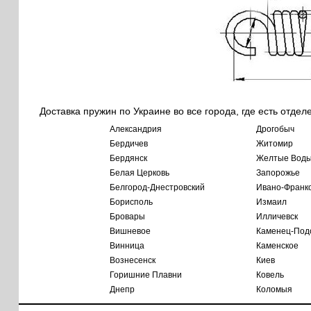
Доставка пружин по Украине во все города, где есть отдел
Александрия
Дрогобыч
Бердичев
Житомир
Бердянск
Желтые Вод
Белая Церковь
Запорожье
Белгород-Днестровский
Ивано-Франк
Борисполь
Измаил
Бровары
Илличевск
Вишневое
Каменец-Под
Винница
Каменское
Вознесенск
Киев
Горишние Плавни
Ковель
Днепр
Коломыя