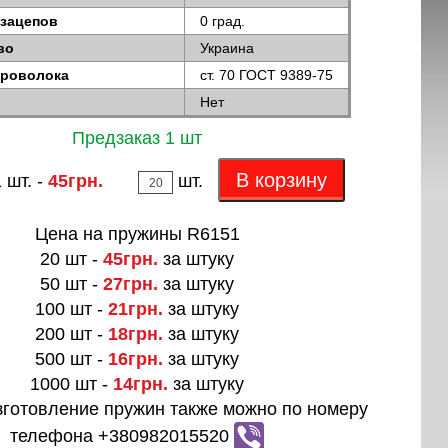
 зацепов
0 град.
во
Украина
проволока
ст. 70 ГОСТ 9389-75
Нет
Предзаказ 1 шт
В корзину
 шт. -
45грн.
шт.
Цена на пружины R6151
20 шт -
45грн.
за штуку
50 шт -
27грн.
за штуку
100 шт -
21грн.
за штуку
200 шт -
18грн.
за штуку
500 шт -
16грн.
за штуку
1000 шт -
14грн.
за штуку
зготовление пружин также можно по номеру
телефона +380982015520