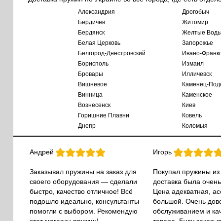
Александрия
Дрогобыч
Бердичев
Житомир
Бердянск
Желтые Вод
Белая Церковь
Запорожье
Белгород-Днестровский
Ивано-Франк
Борисполь
Измаил
Бровары
Илличевск
Вишневое
Каменец-Под
Винница
Каменское
Вознесенск
Киев
Горишние Плавни
Ковель
Днепр
Коломыя
Андрей
Игорь
Заказывал пружины на заказ для
Покупал пружины из
своего оборудования — сделали
доставка была очень
быстро, качество отличное! Всё
Цена адекватная, а
подошло идеально, консультанты
большой. Очень дов
помогли с выбором. Рекомендую
обслуживанием и ка
этот магазин пружин!
товара. Буду заказы