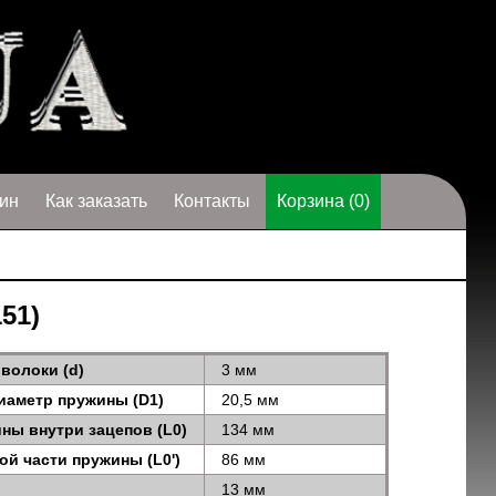
ин
Как заказать
Контакты
Корзина (0)
51)
волоки (d)
3 мм
иаметр пружины (D1)
20,5 мм
ны внутри зацепов (L0)
134 мм
ой части пружины (L0')
86 мм
13 мм