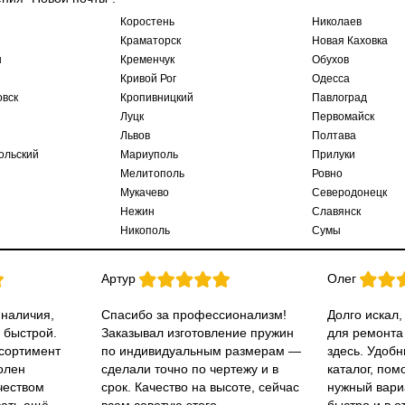
Коростень
Николаев
Краматорск
Новая Каховка
ы
Кременчук
Обухов
Кривой Рог
Одесса
овск
Кропивницкий
Павлоград
Луцк
Первомайск
Львов
Полтава
ольский
Мариуполь
Прилуки
Мелитополь
Ровно
Мукачево
Северодонецк
Нежин
Славянск
Никополь
Сумы
Артур
Олег
 наличия,
Спасибо за профессионализм!
Долго искал,
 быстрой.
Заказывал изготовление пружин
для ремонта
ссортимент
по индивидуальным размерам —
здесь. Удобн
олен
сделали точно по чертежу и в
каталог, пом
чеством
срок. Качество на высоте, сейчас
нужный вари
вать ещё.
всем советую этого
быстро и в о