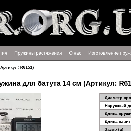
тия
Пружины растяжения
О нас
Изготовление пруж
(Артикул: R6151)
ужина для батута 14 см (Артикул: R61
Диаметр про
Наружный д
Длина пружи
Длина навит
Зазор (a)