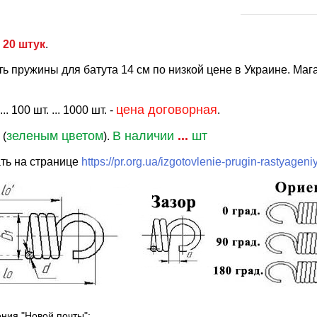
-
20 штук
.
ть пружины для батута 14 см по низкой цене в Украине. М
цена договорная
. 100 шт. ... 1000 шт. -
.
зеленым цветом
В наличии
...
шт
 (
).
ть на странице
https://pr.org.ua/izgotovlenie-prugin-rastyageni
ения "Новой почты":