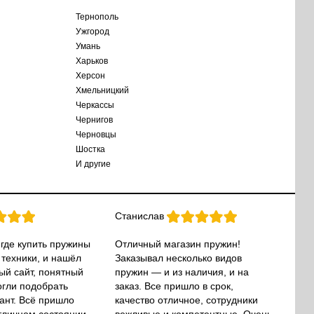
Тернополь
Ужгород
Умань
Харьков
Херсон
Хмельницкий
Черкассы
Чернигов
Черновцы
Шостка
И другие
Станислав
 где купить пружины
Отличный магазин пружин!
 техники, и нашёл
Заказывал несколько видов
ый сайт, понятный
пружин — и из наличия, и на
огли подобрать
заказ. Все пришло в срок,
ант. Всё пришло
качество отличное, сотрудники
тличном состоянии.
вежливые и компетентные. Очень