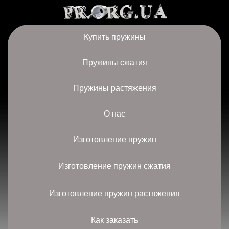
Купить пружины
Пружины сжатия
Пружины растяжения
О нас
Изготовление пружин
Изготовление пружин сжатия
Изготовление пружин растяжения
Как заказать