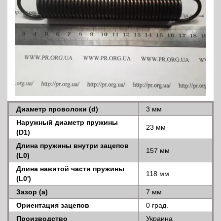
Диаметр проволоки (d)
3 мм
Наружный диаметр пружины
23 мм
(D1)
Длина пружины внутри зацепов
157 мм
(L0)
Длина навитой части пружины
118 мм
(L0')
Зазор (a)
7 мм
Ориентация зацепов
0 град.
Производство
Украина