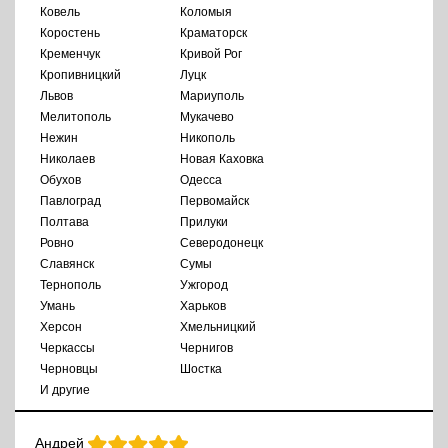
Ковель
Коломыя
Коростень
Краматорск
Кременчук
Кривой Рог
Кропивницкий
Луцк
Львов
Мариуполь
Мелитополь
Мукачево
Нежин
Никополь
Николаев
Новая Каховка
Обухов
Одесса
Павлоград
Первомайск
Полтава
Прилуки
Ровно
Северодонецк
Славянск
Сумы
Тернополь
Ужгород
Умань
Харьков
Херсон
Хмельницкий
Черкассы
Чернигов
Черновцы
Шостка
И другие
Андрей