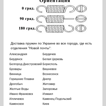
Доставка пружин по Украине во все города, где есть
отделения "Новой почты":
Александрия
Бердичев
Бердянск
Белая Церковь
Белгород-Днестровский
Борисполь
Бровары
Вишневое
Винница
Вознесенск
Горишние Плавни
Днепр
Дрогобыч
Житомир
Желтые Воды
Запорожье
Ивано-Франковск
Измаил
Илличевск
Каменец-Подольский
Каменское
Киев