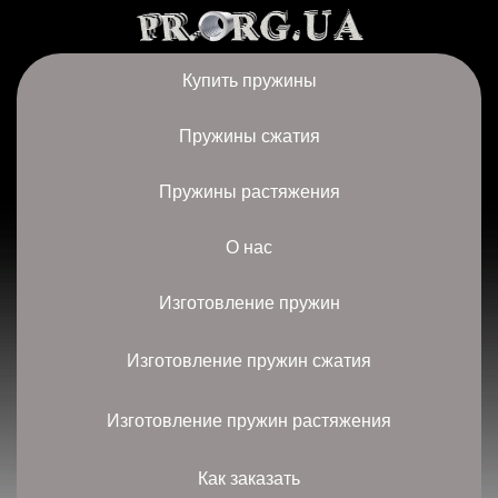
Купить пружины
Пружины сжатия
Пружины растяжения
О нас
Изготовление пружин
Изготовление пружин сжатия
Изготовление пружин растяжения
Как заказать