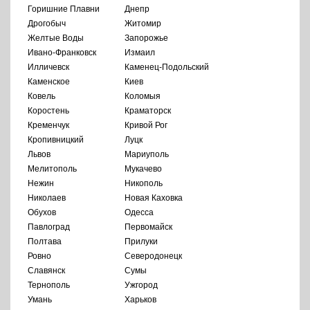
Горишние Плавни
Днепр
Дрогобыч
Житомир
Желтые Воды
Запорожье
Ивано-Франковск
Измаил
Илличевск
Каменец-Подольский
Каменское
Киев
Ковель
Коломыя
Коростень
Краматорск
Кременчук
Кривой Рог
Кропивницкий
Луцк
Львов
Мариуполь
Мелитополь
Мукачево
Нежин
Никополь
Николаев
Новая Каховка
Обухов
Одесса
Павлоград
Первомайск
Полтава
Прилуки
Ровно
Северодонецк
Славянск
Сумы
Тернополь
Ужгород
Умань
Харьков