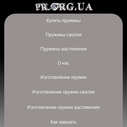
Купить пружины
Пружины сжатия
Пружины растяжения
О нас
Изготовление пружин
Изготовление пружин сжатия
Изготовление пружин растяжения
Как заказать