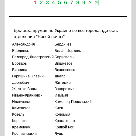
1
2
3
4
5
6
7
8
9
>
>|
Доставка пружин по Украине во все города, где есть
отделения "Новой почты":
Александрия
Бердичев
Бердянск
Белая Церковь
Белгород-Днестровский
Борисполь
Бровары
Вишневое
Винница
Вознесенск
Горишние Плавни
Днепр
Дрогобыч
Житомир
Желтые Воды
Запорожье
Ивано-Франковск
Измаил
Илличевск
Каменец-Подольский
Каменское
Киев
Ковель
Коломыя
Коростень
Краматорск
Кременчук
Кривой Рог
Кропивницкий
Луцк