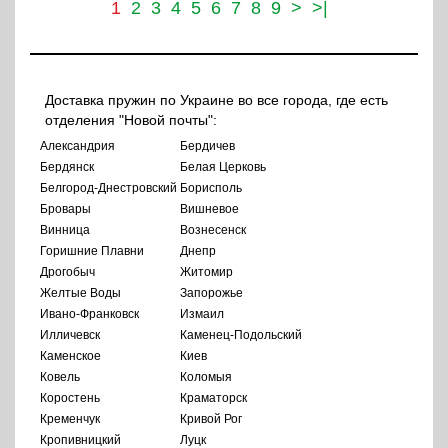
1
2
3
4
5
6
7
8
9
>
>|
Доставка пружин по Украине во все города, где есть
отделения "Новой почты":
Александрия
Бердичев
Бердянск
Белая Церковь
Белгород-Днестровский
Борисполь
Бровары
Вишневое
Винница
Вознесенск
Горишние Плавни
Днепр
Дрогобыч
Житомир
Желтые Воды
Запорожье
Ивано-Франковск
Измаил
Илличевск
Каменец-Подольский
Каменское
Киев
Ковель
Коломыя
Коростень
Краматорск
Кременчук
Кривой Рог
Кропивницкий
Луцк