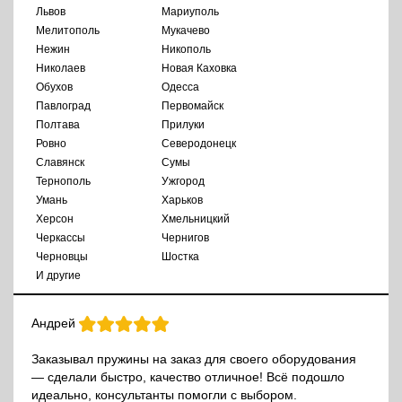
Львов
Мариуполь
Мелитополь
Мукачево
Нежин
Никополь
Николаев
Новая Каховка
Обухов
Одесса
Павлоград
Первомайск
Полтава
Прилуки
Ровно
Северодонецк
Славянск
Сумы
Тернополь
Ужгород
Умань
Харьков
Херсон
Хмельницкий
Черкассы
Чернигов
Черновцы
Шостка
И другие
Андрей
Заказывал пружины на заказ для своего оборудования
— сделали быстро, качество отличное! Всё подошло
идеально, консультанты помогли с выбором.