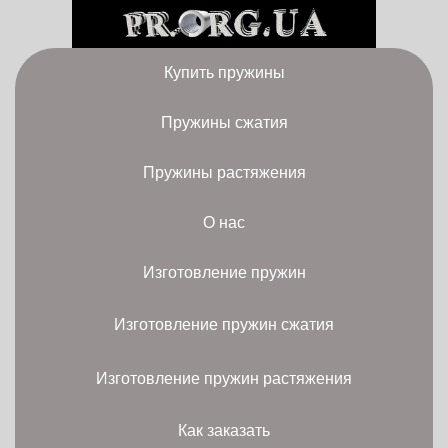
Купить пружины
Пружины сжатия
Пружины растяжения
О нас
Изготовление пружин
Изготовление пружин сжатия
Изготовление пружин растяжения
Как заказать