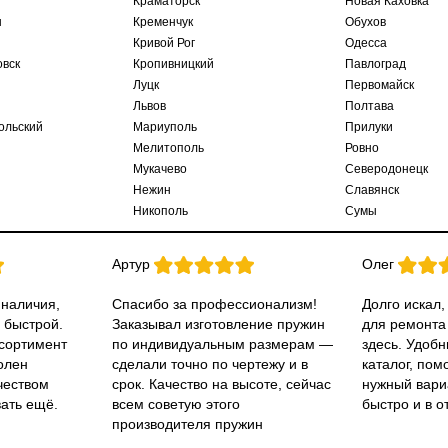
Краматорск
Новая Каховка
ы
Кременчук
Обухов
Кривой Рог
Одесса
овск
Кропивницкий
Павлоград
Луцк
Первомайск
Львов
Полтава
ольский
Мариуполь
Прилуки
Мелитополь
Ровно
Мукачево
Северодонецк
Нежин
Славянск
Никополь
Сумы
Артур
Олег
 наличия,
Спасибо за профессионализм!
Долго искал,
 быстрой.
Заказывал изготовление пружин
для ремонта
ссортимент
по индивидуальным размерам —
здесь. Удобн
олен
сделали точно по чертежу и в
каталог, пом
чеством
срок. Качество на высоте, сейчас
нужный вари
вать ещё.
всем советую этого
быстро и в о
производителя пружин