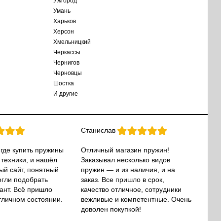
Ужгород
Умань
Харьков
Херсон
Хмельницкий
Черкассы
Чернигов
Черновцы
Шостка
И другие
Станислав
 где купить пружины
Отличный магазин пружин!
 техники, и нашёл
Заказывал несколько видов
ый сайт, понятный
пружин — и из наличия, и на
огли подобрать
заказ. Все пришло в срок,
ант. Всё пришло
качество отличное, сотрудники
тличном состоянии.
вежливые и компетентные. Очень
доволен покупкой!