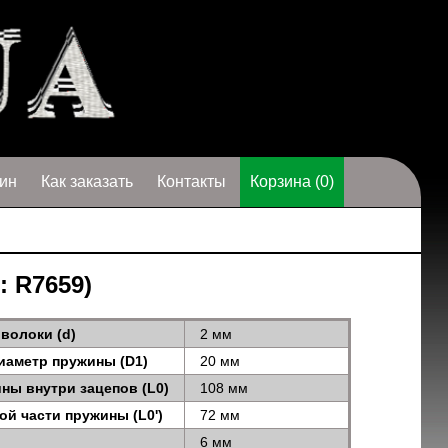
ин
Как заказать
Контакты
Корзина (0)
: R7659)
волоки (d)
2 мм
иаметр пружины (D1)
20 мм
ны внутри зацепов (L0)
108 мм
ой части пружины (L0')
72 мм
6 мм