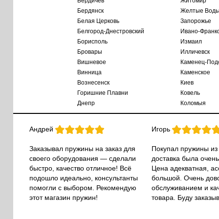
Бердичев
Житомир
Бердянск
Желтые Вод
Белая Церковь
Запорожье
Белгород-Днестровский
Ивано-Франк
Борисполь
Измаил
Бровары
Илличевск
Вишневое
Каменец-Под
Винница
Каменское
Вознесенск
Киев
Горишние Плавни
Ковель
Днепр
Коломыя
Андрей
Игорь
Заказывал пружины на заказ для
Покупал пружины из
своего оборудования — сделали
доставка была очень
быстро, качество отличное! Всё
Цена адекватная, а
подошло идеально, консультанты
большой. Очень дов
помогли с выбором. Рекомендую
обслуживанием и ка
этот магазин пружин!
товара. Буду заказы