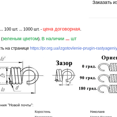
Заказать и
цена договорная
. 100 шт. ... 1000 шт. -
.
зеленым цветом
В наличии
...
шт
 (
).
ть на странице
https://pr.org.ua/izgotovlenie-prugin-rastyageni
ения "Новой почты":
Коростень
Николаев