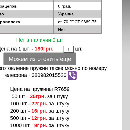
 зацепов
0 град.
во
Украина
проволока
ст. 70 ГОСТ 9389-75
Нет
Нет в наличии 0 шт
ена на 1 шт. -
180грн.
шт.
Можем изготовить еще
зготовление пружин также можно по номеру
телефона +380982015520
Цена на пружины R7659
50 шт -
35грн.
за штуку
100 шт -
22грн.
за штуку
200 шт -
16грн.
за штуку
500 шт -
12грн.
за штуку
1000 шт -
9грн.
за штуку