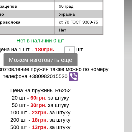
 зацепов
90 град.
во
Украина
проволока
ст. 70 ГОСТ 9389-75
Нет
Нет в наличии 0 шт
ена на 1 шт. -
180грн.
шт.
Можем изготовить еще
зготовление пружин также можно по номеру
телефона +380982015520
Цена на пружины R6252
20 шт -
60грн.
за штуку
50 шт -
30грн.
за штуку
100 шт -
23грн.
за штуку
200 шт -
18грн.
за штуку
500 шт -
13грн.
за штуку