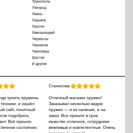
Тернополь
Ужгород
Умань
Харьков
Херсон
Хмельницкий
Черкассы
Чернигов
Черновцы
Шостка
И другие
Станислав
 где купить пружины
Отличный магазин пружин!
 техники, и нашёл
Заказывал несколько видов
ый сайт, понятный
пружин — и из наличия, и на
огли подобрать
заказ. Все пришло в срок,
ант. Всё пришло
качество отличное, сотрудники
тличном состоянии.
вежливые и компетентные. Очень