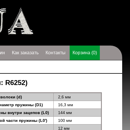
ин
Как заказать
Контакты
Корзина (0)
: R6252)
волоки (d)
2,6 мм
иаметр пружины (D1)
16,3 мм
ны внутри зацепов (L0)
144 мм
ой части пружины (L0')
100 мм
12 мм