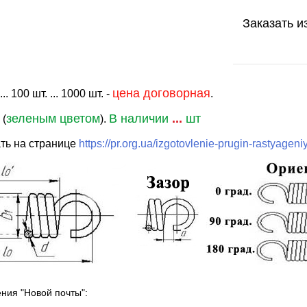
Заказать и
цена договорная
. 100 шт. ... 1000 шт. -
.
зеленым цветом
В наличии
...
шт
 (
).
ть на странице
https://pr.org.ua/izgotovlenie-prugin-rastyageni
ения "Новой почты":