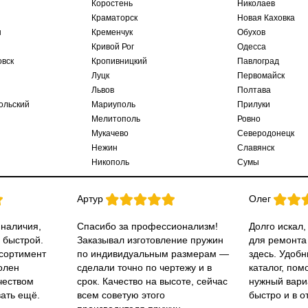
Коростень
Николаев
Краматорск
Новая Каховка
ы
Кременчук
Обухов
Кривой Рог
Одесса
овск
Кропивницкий
Павлоград
Луцк
Первомайск
Львов
Полтава
ольский
Мариуполь
Прилуки
Мелитополь
Ровно
Мукачево
Северодонецк
Нежин
Славянск
Никополь
Сумы
Артур
Олег
 наличия,
Спасибо за профессионализм!
Долго искал,
 быстрой.
Заказывал изготовление пружин
для ремонта
ссортимент
по индивидуальным размерам —
здесь. Удобн
олен
сделали точно по чертежу и в
каталог, пом
чеством
срок. Качество на высоте, сейчас
нужный вари
вать ещё.
всем советую этого
быстро и в о