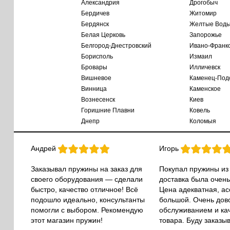
Александрия
Дрогобыч
Бердичев
Житомир
Бердянск
Желтые Вод
Белая Церковь
Запорожье
Белгород-Днестровский
Ивано-Франк
Борисполь
Измаил
Бровары
Илличевск
Вишневое
Каменец-Под
Винница
Каменское
Вознесенск
Киев
Горишние Плавни
Ковель
Днепр
Коломыя
Андрей
Игорь
Заказывал пружины на заказ для
Покупал пружины из
своего оборудования — сделали
доставка была очень
быстро, качество отличное! Всё
Цена адекватная, а
подошло идеально, консультанты
большой. Очень дов
помогли с выбором. Рекомендую
обслуживанием и ка
этот магазин пружин!
товара. Буду заказы