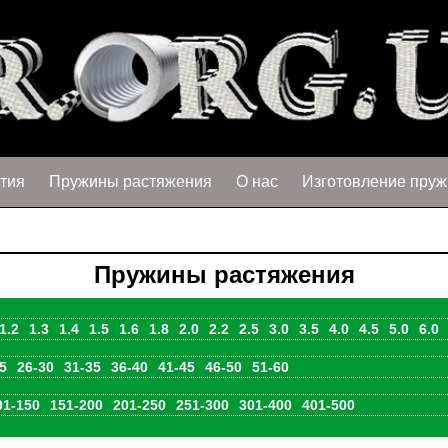
тия
Пружины растяжения
О нас
Изготовление пруж
Пружины растяжения
1.2
1.3
1.4
1.5
1.6
1.8
2.0
2.2
2.5
3.0
3.5
4.0
4.5
5.0
6.0
5
26-30
31-35
36-40
41-45
46-50
51-60
01-150
151-200
201-250
251-300
301-400
401-500