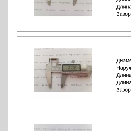
Длина
Зазор
Диаме
Наруж
Длина
Длина
Зазор