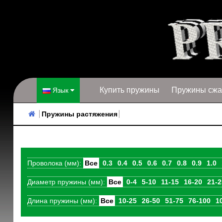
Купить пружины
Пружины сжа
Язык
Пружины растяжения
Проволока (мм):
Все
0.3
0.4
0.5
0.6
0.7
0.8
0.9
1.0
Диаметр пружины (мм):
Все
0-4
5-10
11-15
16-20
21-2
Длина пружины (мм):
Все
10-25
26-50
51-75
76-100
1