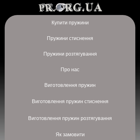
Купити пружини
Пружини стиснення
Пружини розтягування
Про нас
Виготовлення пружин
Виготовлення пружин стиснення
Виготовлення пружин розтягування
Як замовити