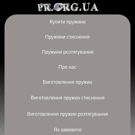
Купити пружини
Пружини стиснення
Пружини розтягування
Про нас
Виготовлення пружин
Виготовлення пружин стиснення
Виготовлення пружин розтягування
Як замовити