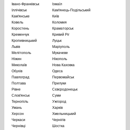
Івано-Франківськ
Ізмаїл
Іллічівськ
Кам'янець-Подільський
Кам'янське
Київ
Ковель
Коломия
Коростень
Краматорськ
Кременчук
Кривий Ріг
Кропивницький
Луцьк
Львів
Маріуполь
Мелітополь
Мукачеве
Ніжин
Нікополь
Миколаїв
Нова Каховка
Обухів
Одеса
Павлоград
Первомайськ
Полтава
Прилуки
Рівне
Сєвєродонецьк
Слов'янськ
Суми
Тернопіль
Ужгород
Умань
Харків
Херсон
Хмельницький
Черкаси
Чернігів
Чернівці
Шостка