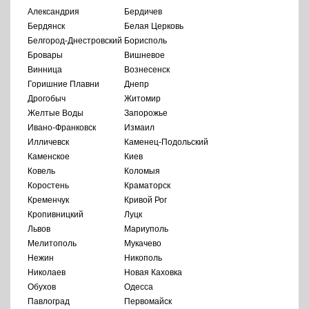
Александрия
Бердичев
Бердянск
Белая Церковь
Белгород-Днестровский
Борисполь
Бровары
Вишневое
Винница
Вознесенск
Горишние Плавни
Днепр
Дрогобыч
Житомир
Желтые Воды
Запорожье
Ивано-Франковск
Измаил
Илличевск
Каменец-Подольский
Каменское
Киев
Ковель
Коломыя
Коростень
Краматорск
Кременчук
Кривой Рог
Кропивницкий
Луцк
Львов
Мариуполь
Мелитополь
Мукачево
Нежин
Никополь
Николаев
Новая Каховка
Обухов
Одесса
Павлоград
Первомайск