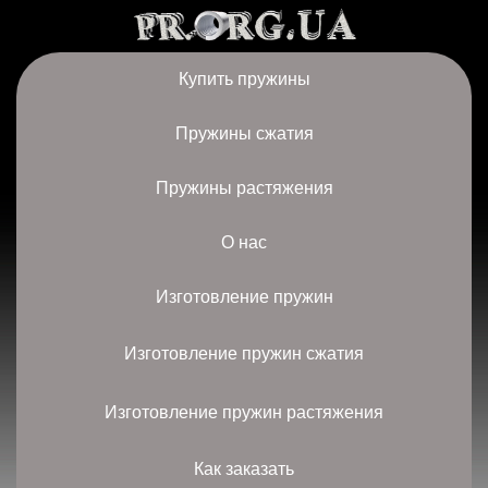
Купить пружины
Пружины сжатия
Пружины растяжения
О нас
Изготовление пружин
Изготовление пружин сжатия
Изготовление пружин растяжения
Как заказать