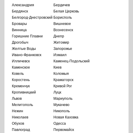
Александрия
Бердичев
Бердянск
Белая Церковь
Белгород-Днестровский
Борисполь
Бровары
Вишневое
Винница
Вознесенск
Горишние Плавни
Днепр
Дрогобыч
Житомир
Желтые Воды
Запорожье
Ивано-Франковск
Измаил
Илличевск
Каменец-Подольский
Каменское
Киев
Ковель
Коломыя
Коростень
Краматорск
Кременчук
Кривой Рог
Кропивницкий
Луцк
Львов
Мариуполь
Мелитополь
Мукачево
Нежин
Никополь
Николаев
Новая Каховка
Обухов
Одесса
Павлоград
Первомайск