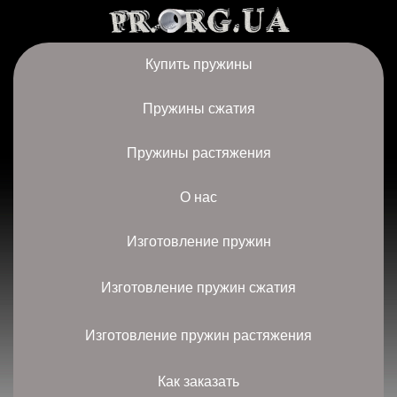
Купить пружины
Пружины сжатия
Пружины растяжения
О нас
Изготовление пружин
Изготовление пружин сжатия
Изготовление пружин растяжения
Как заказать